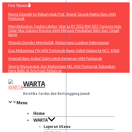
Lewati
Hot News
ke
Resmi Dilantik! Ini Rekam Jejak Prof. Wajidi Sayadi Rektor Baru IAIN
konten
Pontianak
Menghidupkan Tradisi Leluhur: Warga RT 002/RW 003 Tanjung Hulu
Gelar Aksi Gotong Royong demi Mitigasi Perubahan Iklim dan Cegah
Banjir
Wisuda Diundur Mendadak, Mahasiswa Luapkan Kekecewaan
Dua Mahasiswa PAI IAIN Pontianak Bawa Geliat Kelapa ke NCC 4 Bali
Amanah Baru Arskal Salim untuk Kemajuan IAIN Pontianak
Sinergi Masyarakat dan Mahasiswa KKL IAIN Pontianak Sukseskan
Kerja Bakti di Anjungan Melancar
WARTA
Beretika Cerdas dan Bertanggung Jawab
Menu
Home
WARTA
Laporan Utama