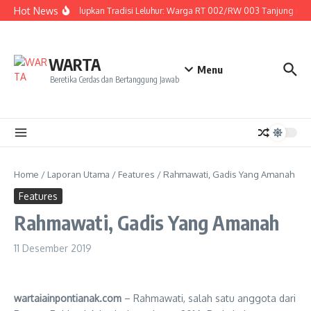
Lewati ke konten
Hot News
Menghidupkan Tradisi Leluhur: Warga RT 002/RW 003 Tanjung Hulu G
WARTA
Menu
Beretika Cerdas dan Bertanggung Jawab
Home
/
Laporan Utama
/
Features
/
Rahmawati, Gadis Yang Amanah
Features
Rahmawati, Gadis Yang Amanah
11 Desember 2019
wartaiainpontianak.com
– Rahmawati, salah satu anggota dari