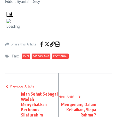
Editor: Syarifah Desy
Share this Article
Tag:
IAIN
Mahasiswa
Pontianak
Previous Article
Jalan Sehat Sebagai
Next Article
Wadah
Menyehatkan
Mengenang Dalam
Berbonus
Kebaikan, Siapa
Silaturahim
Rahma ?