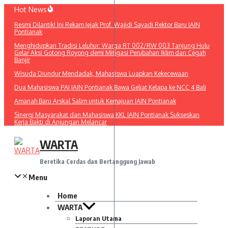
Lewati
Hot News
ke
Resmi Dilantik! Ini Rekam Jejak Prof. Wajidi Sayadi Rektor Baru IAIN
konten
Pontianak
Menghidupkan Tradisi Leluhur: Warga RT 002/RW 003 Tanjung Hulu
Gelar Aksi Gotong Royong demi Mitigasi Perubahan Iklim dan Cegah
Banjir
Wisuda Diundur Mendadak, Mahasiswa Luapkan Kekecewaan
Dua Mahasiswa PAI IAIN Pontianak Bawa Geliat Kelapa ke NCC 4 Bali
Amanah Baru Arskal Salim untuk Kemajuan IAIN Pontianak
Sinergi Masyarakat dan Mahasiswa KKL IAIN Pontianak Sukseskan
Kerja Bakti di Anjungan Melancar
WARTA
Beretika Cerdas dan Bertanggung Jawab
Menu
Home
WARTA
Laporan Utama