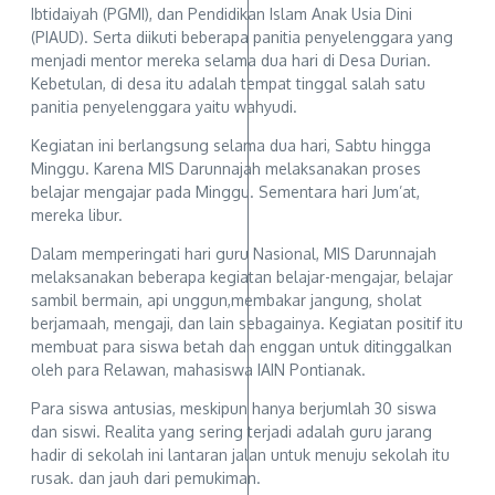
Ibtidaiyah (PGMI), dan Pendidikan Islam Anak Usia Dini
(PIAUD). Serta diikuti beberapa panitia penyelenggara yang
menjadi mentor mereka selama dua hari di Desa Durian.
Kebetulan, di desa itu adalah tempat tinggal salah satu
panitia penyelenggara yaitu wahyudi.
Kegiatan ini berlangsung selama dua hari, Sabtu hingga
Minggu. Karena MIS Darunnajah melaksanakan proses
belajar mengajar pada Minggu. Sementara hari Jum’at,
mereka libur.
Dalam memperingati hari guru Nasional, MIS Darunnajah
melaksanakan beberapa kegiatan belajar-mengajar, belajar
sambil bermain, api unggun,membakar jangung, sholat
berjamaah, mengaji, dan lain sebagainya. Kegiatan positif itu
membuat para siswa betah dan enggan untuk ditinggalkan
oleh para Relawan, mahasiswa IAIN Pontianak.
Para siswa antusias, meskipun hanya berjumlah 30 siswa
dan siswi. Realita yang sering terjadi adalah guru jarang
hadir di sekolah ini lantaran jalan untuk menuju sekolah itu
rusak. dan jauh dari pemukiman.