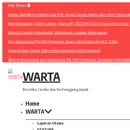
Lewati
Hot News
ke
Resmi Dilantik! Ini Rekam Jejak Prof. Wajidi Sayadi Rektor Baru IAIN Pontiana
konten
Menghidupkan Tradisi Leluhur: Warga RT 002/RW 003 Tanjung Hulu Gelar A
Wisuda Diundur Mendadak, Mahasiswa Luapkan Kekecewaan
Dua Mahasiswa PAI IAIN Pontianak Bawa Geliat Kelapa ke NCC 4 Bali
Amanah Baru Arskal Salim untuk Kemajuan IAIN Pontianak
Sinergi Masyarakat dan Mahasiswa KKL IAIN Pontianak Sukseskan Kerja Bak
WARTA
Beretika Cerdas dan Bertanggung Jawab
Home
WARTA
Laporan Utama
FEATURE