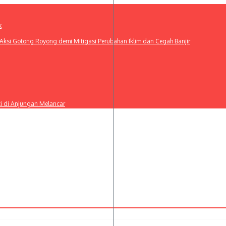
k
ksi Gotong Royong demi Mitigasi Perubahan Iklim dan Cegah Banjir
ti di Anjungan Melancar