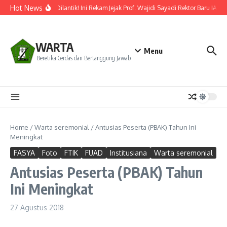
Lewati ke konten
Hot News
Resmi Dilantik! Ini Rekam Jejak Prof. Wajidi Sayadi Rektor Baru IAIN 
WARTA
Menu
Beretika Cerdas dan Bertanggung Jawab
Home
/
Warta seremonial
/
Antusias Peserta (PBAK) Tahun Ini
Meningkat
FASYA
Foto
FTIK
FUAD
Institusiana
Warta seremonial
Antusias Peserta (PBAK) Tahun
Ini Meningkat
27 Agustus 2018