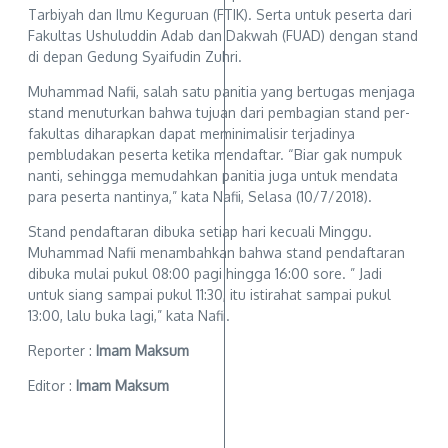
Tarbiyah dan Ilmu Keguruan (FTIK). Serta untuk peserta dari
Fakultas Ushuluddin Adab dan Dakwah (FUAD) dengan stand
di depan Gedung Syaifudin Zuhri.
Muhammad Nafii, salah satu panitia yang bertugas menjaga
stand menuturkan bahwa tujuan dari pembagian stand per-
fakultas diharapkan dapat meminimalisir terjadinya
pembludakan peserta ketika mendaftar. “Biar gak numpuk
nanti, sehingga memudahkan panitia juga untuk mendata
para peserta nantinya,” kata Nafii, Selasa (10/7/2018).
Stand pendaftaran dibuka setiap hari kecuali Minggu.
Muhammad Nafii menambahkan bahwa stand pendaftaran
dibuka mulai pukul 08:00 pagi hingga 16:00 sore. ” Jadi
untuk siang sampai pukul 11:30, itu istirahat sampai pukul
13:00, lalu buka lagi,” kata Nafii.
Reporter :
Imam Maksum
Editor :
Imam Maksum