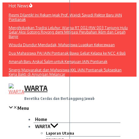
Lewati
Hot News
ke
Resmi Dilantik! Ini Rekam Jejak Prof. Wajidi Sayadi Rektor Baru IAIN
konten
Pontianak
Menghidupkan Tradisi Leluhur: Warga RT 002/RW 003 Tanjung Hulu
Gelar Aksi Gotong Royong demi Mitigasi Perubahan Iklim dan Cegah
Banjir
Wisuda Diundur Mendadak, Mahasiswa Luapkan Kekecewaan
Dua Mahasiswa PAI IAIN Pontianak Bawa Geliat Kelapa ke NCC 4 Bali
Amanah Baru Arskal Salim untuk Kemajuan IAIN Pontianak
Sinergi Masyarakat dan Mahasiswa KKL IAIN Pontianak Sukseskan
Kerja Bakti di Anjungan Melancar
WARTA
Beretika Cerdas dan Bertanggung Jawab
Menu
Home
WARTA
Laporan Utama