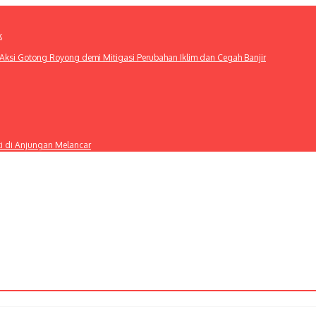
k
ksi Gotong Royong demi Mitigasi Perubahan Iklim dan Cegah Banjir
ti di Anjungan Melancar