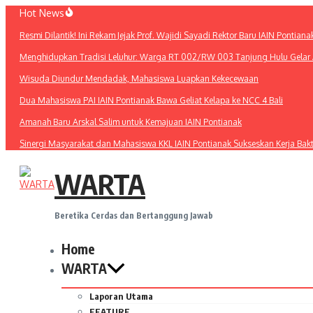
Lewati
Hot News
ke
Resmi Dilantik! Ini Rekam Jejak Prof. Wajidi Sayadi Rektor Baru IAIN Pontiana
konten
Menghidupkan Tradisi Leluhur: Warga RT 002/RW 003 Tanjung Hulu Gelar A
Wisuda Diundur Mendadak, Mahasiswa Luapkan Kekecewaan
Dua Mahasiswa PAI IAIN Pontianak Bawa Geliat Kelapa ke NCC 4 Bali
Amanah Baru Arskal Salim untuk Kemajuan IAIN Pontianak
Sinergi Masyarakat dan Mahasiswa KKL IAIN Pontianak Sukseskan Kerja Bak
WARTA
Beretika Cerdas dan Bertanggung Jawab
Home
WARTA
Laporan Utama
FEATURE