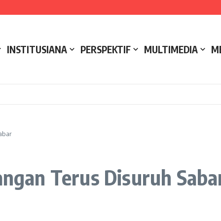
e NCC 4 Bali
ak
ukseskan Kerja Bakti di Anjungan Melancar
INSTITUSIANA
PERSPEKTIF
MULTIMEDIA
M
abar
Jangan Terus Disuruh Saba