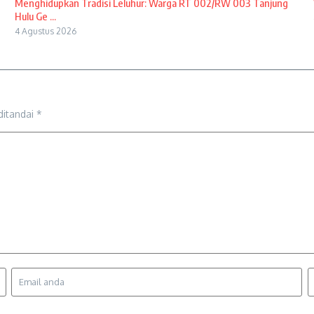
Menghidupkan Tradisi Leluhur: Warga RT 002/RW 003 Tanjung
Hulu Ge ...
4 Agustus 2026
ditandai
*