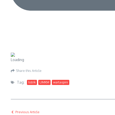
Share this Article
Tag:
listrik
UMKM
wartaopini
Previous Article