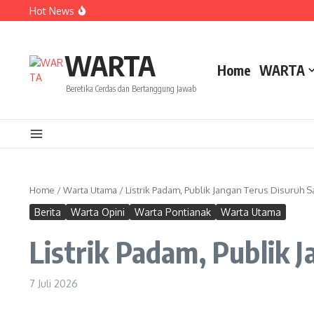
Lewati ke konten
Hot News
Dua Mahasiswa PAI IAIN Pontianak Bawa Geliat Kelapa k
Amanah Baru Arskal Salim untuk Kemajuan IAIN Pontian
Sinergi Masyarakat dan Mahasiswa KKL IAIN Pontianak S
WARTA
Home
WARTA
Beretika Cerdas dan Bertanggung Jawab
Home
/
Warta Utama
/
Listrik Padam, Publik Jangan Terus Disuruh S
Berita
Warta Opini
Warta Pontianak
Warta Utama
Listrik Padam, Publik 
7 Juli 2026