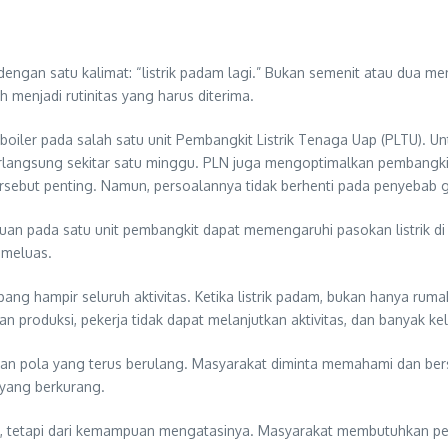
dengan satu kalimat: “listrik padam lagi.” Bukan semenit atau dua me
menjadi rutinitas yang harus diterima.
ler pada salah satu unit Pembangkit Listrik Tenaga Uap (PLTU). Unt
berlangsung sekitar satu minggu. PLN juga mengoptimalkan pembangk
rsebut penting. Namun, persoalannya tidak berhenti pada penyebab
n pada satu unit pembangkit dapat memengaruhi pasokan listrik di b
 meluas.
nopang hampir seluruh aktivitas. Ketika listrik padam, bukan hanya r
roduksi, pekerja tidak dapat melanjutkan aktivitas, dan banyak kel
 pola yang terus berulang. Masyarakat diminta memahami dan bersa
yang berkurang.
an, tetapi dari kemampuan mengatasinya. Masyarakat membutuhkan pem