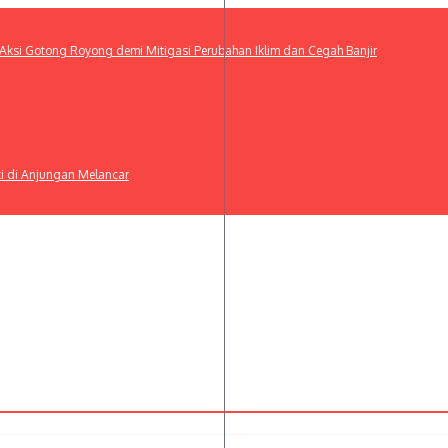
ksi Gotong Royong demi Mitigasi Perubahan Iklim dan Cegah Banjir
ti di Anjungan Melancar