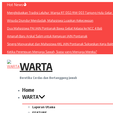
Lewati
Hot News
ke
Menghidupkan Tradisi Leluhur: Warga RT 002/RW 003 Tanjung Hulu Gelar A
konten
Wisuda Diundur Mendadak, Mahasiswa Luapkan Kekecewaan
Dua Mahasiswa PAI IAIN Pontianak Bawa Geliat Kelapa ke NCC 4 Bali
Amanah Baru Arskal Salim untuk Kemajuan IAIN Pontianak
Sinergi Masyarakat dan Mahasiswa KKL IAIN Pontianak Sukseskan Kerja Bak
Ketika Perempuan Menjaga Sawah, Siapa yang Menjaga Mereka?
WARTA
Beretika Cerdas dan Bertanggung Jawab
Home
WARTA
Laporan Utama
FEATURE