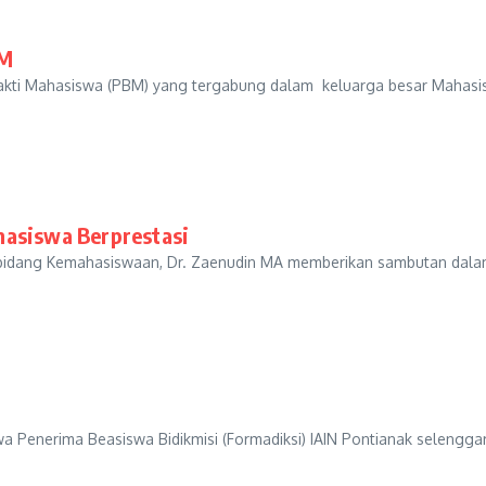
BM
 Bakti Mahasiswa (PBM) yang tergabung dalam keluarga besar Mahas
hasiswa Berprestasi
I bidang Kemahasiswaan, Dr. Zaenudin MA memberikan sambutan dalam
 Penerima Beasiswa Bidikmisi (Formadiksi) IAIN Pontianak selenggar