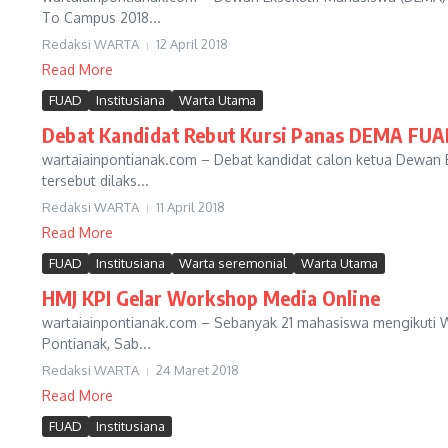
To Campus 2018...
Redaksi WARTA
12 April 2018
Read More
FUAD
Institusiana
Warta Utama
Debat Kandidat Rebut Kursi Panas DEMA FU
wartaiainpontianak.com – Debat kandidat calon ketua Dewan 
tersebut dilaks...
Redaksi WARTA
11 April 2018
Read More
FUAD
Institusiana
Warta seremonial
Warta Utama
HMJ KPI Gelar Workshop Media Online
wartaiainpontianak.com – Sebanyak 21 mahasiswa mengikuti W
Pontianak, Sab...
Redaksi WARTA
24 Maret 2018
Read More
FUAD
Institusiana