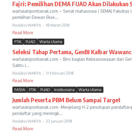
Fajri: Pemilihan DEMA FUAD Akan Dilakukan S
wartaiainpontianak.com – Senat mahasiswa ( SEMA) Fakultas
pemilihan Dewan Ekse...
Redaksi WARTA
18 Maret 2018
Read More
FTIK
FUAD
Warta Utama
Seleksi Tahap Pertama, GenBI Kalbar Wawan
wartaiainpontianak.com – Biro bagian Kebeasiswaaan dan GenBI
Sabtu (...
Redaksi WARTA
17 Februari 2018
Read More
FASYA
FTIK
FUAD
Institusiana
Warta Utama
Jumlah Peserta PBM Belum Sampai Target
wartaiainpontianak.com- Menjelang H-2 penutupan pandaftaran
pendaftar yang meningk...
Redaksi WARTA
23 Januari 2018
Read More