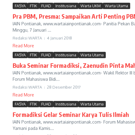
FASYA
FTIK
FUAD
Institusiana
Warta UKM
Warta Utama
Pra PBM, Presma: Sampaikan Arti Penting P
IAIN Pontianak, www.wartaiainpontianak.com- Panitia Pekan
Minggu, 7 Januari ...
Redaksi WARTA
4 Januari 2018
Read More
FASYA
FTIK
FUAD
Institusiana
Warta Utama
Buka Seminar Formadiksi, Zaenudin Pinta Ma
IAIN Pontianak, www.wartaiainpontianak.com- Wakil Rektor II
Forum Mahasiswa Bidi...
Redaksi WARTA
28 Desember 2017
Read More
FASYA
FTIK
FUAD
Institusiana
Warta Utama
Formadiksi Gelar Seminar Karya Tulis Ilmiah
IAIN Pontianak, www.wartaiainpontianak.com- Forum Mahasiswa
Yamani pada Kamis...