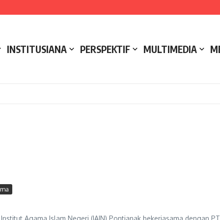
e NCC 4 Bali
ak
ukseskan Kerja Bakti di Anjungan Melancar
INSTITUSIANA
PERSPEKTIF
MULTIMEDIA
M
ama
Institut Agama Islam Negeri (IAIN) Pontianak bekerjasama dengan 