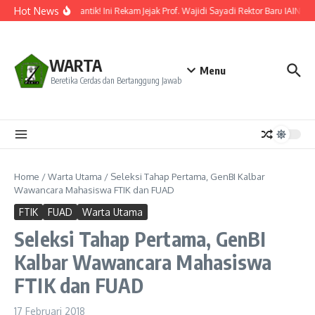
Lewati ke konten
Hot News
Resmi Dilantik! Ini Rekam Jejak Prof. Wajidi Sayadi Rektor Baru IAIN Po
WARTA
Menu
Beretika Cerdas dan Bertanggung Jawab
Home
/
Warta Utama
/
Seleksi Tahap Pertama, GenBI Kalbar
Wawancara Mahasiswa FTIK dan FUAD
FTIK
FUAD
Warta Utama
Seleksi Tahap Pertama, GenBI
Kalbar Wawancara Mahasiswa
FTIK dan FUAD
17 Februari 2018