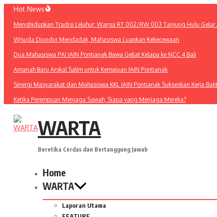
Lewati
Hot News
ke
Menghidupkan Tradisi Leluhur: Warga RT 002/RW 003 Tanjung Hulu Gelar A
konten
Wisuda Diundur Mendadak, Mahasiswa Luapkan Kekecewaan
Dua Mahasiswa PAI IAIN Pontianak Bawa Geliat Kelapa ke NCC 4 Bali
Amanah Baru Arskal Salim untuk Kemajuan IAIN Pontianak
Sinergi Masyarakat dan Mahasiswa KKL IAIN Pontianak Sukseskan Kerja Bak
Ketika Perempuan Menjaga Sawah, Siapa yang Menjaga Mereka?
WARTA
Beretika Cerdas dan Bertanggung Jawab
Home
WARTA
Laporan Utama
FEATURE