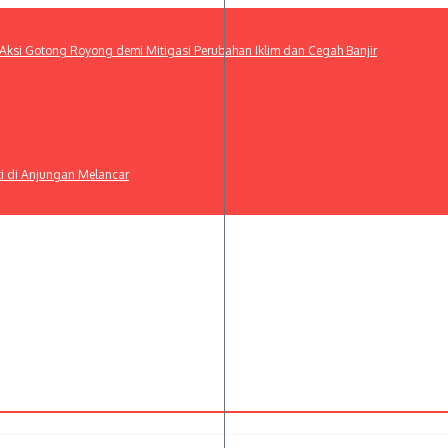
ksi Gotong Royong demi Mitigasi Perubahan Iklim dan Cegah Banjir
ti di Anjungan Melancar