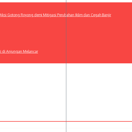
ksi Gotong Royong demi Mitigasi Perubahan Iklim dan Cegah Banjir
ti di Anjungan Melancar