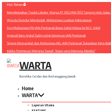
Lewati
Hot News
ke
Menghidupkan Tradisi Leluhur: Warga RT 002/RW 003 Tanjung Hulu Gelar A
konten
Wisuda Diundur Mendadak, Mahasiswa Luapkan Kekecewaan
Dua Mahasiswa PAI IAIN Pontianak Bawa Geliat Kelapa ke NCC 4 Bali
Amanah Baru Arskal Salim untuk Kemajuan IAIN Pontianak
Sinergi Masyarakat dan Mahasiswa KKL IAIN Pontianak Sukseskan Kerja Bak
Ketika Perempuan Menjaga Sawah, Siapa yang Menjaga Mereka?
WARTA
Beretika Cerdas dan Bertanggung Jawab
Home
WARTA
Laporan Utama
FEATURE