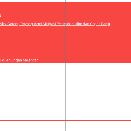
k
ksi Gotong Royong demi Mitigasi Perubahan Iklim dan Cegah Banjir
ti di Anjungan Melancar