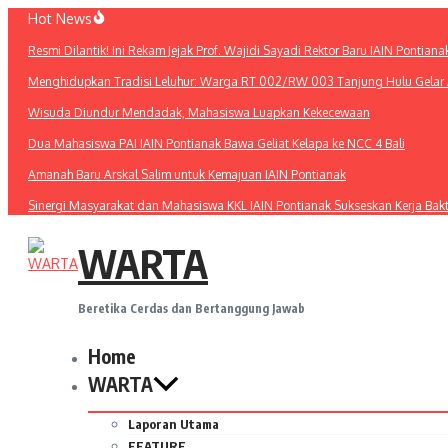
Lewati
Hot News
ke
Resmi Dilantik! Ini Rekam Jejak Prof. Wajidi Sayadi Rektor Baru IAIN Pontiana
konten
Menghidupkan Tradisi Leluhur: Warga RT 002/RW 003 Tanjung Hulu Gelar A
Wisuda Diundur Mendadak, Mahasiswa Luapkan Kekecewaan
Dua Mahasiswa PAI IAIN Pontianak Bawa Geliat Kelapa ke NCC 4 Bali
Amanah Baru Arskal Salim untuk Kemajuan IAIN Pontianak
Sinergi Masyarakat dan Mahasiswa KKL IAIN Pontianak Sukseskan Kerja Bak
WARTA
Beretika Cerdas dan Bertanggung Jawab
Home
WARTA
Laporan Utama
FEATURE