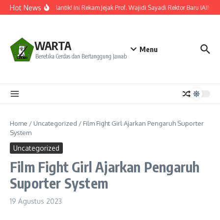
Lewati ke konten
Hot News
Resmi Dilantik! Ini Rekam Jejak Prof. Wajidi Sayadi Rektor Baru IAIN Po
WARTA
Menu
Beretika Cerdas dan Bertanggung Jawab
Home
/
Uncategorized
/
Film Fight Girl Ajarkan Pengaruh Suporter
System
Uncategorized
Film Fight Girl Ajarkan Pengaruh
Suporter System
19 Agustus 2023