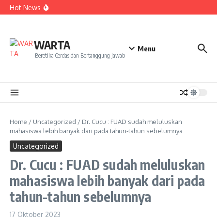
Kekecewaan
Lewati ke konten
Hot News
Dua Mahasiswa PAI IAIN Pontianak Bawa Geliat Kelapa
ke NCC 4 Bali
Amanah Baru Arskal Salim untuk Kemajuan IAIN
Pontianak
Sinergi Masyarakat dan Mahasiswa KKL IAIN Pontianak
WARTA
Sukseskan Kerja Bakti di Anjungan Melancar
Menu
Beretika Cerdas dan Bertanggung Jawab
Home
/
Uncategorized
/
Dr. Cucu : FUAD sudah meluluskan
mahasiswa lebih banyak dari pada tahun-tahun sebelumnya
Uncategorized
Dr. Cucu : FUAD sudah meluluskan
mahasiswa lebih banyak dari pada
tahun-tahun sebelumnya
17 Oktober 2023