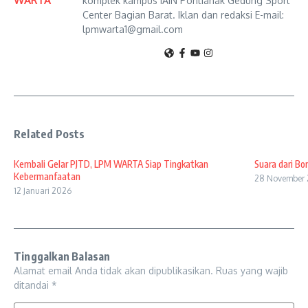
WARTA
komplek kampus IAIN Pontianak Gedung Sport
Center Bagian Barat. Iklan dan redaksi E-mail:
lpmwarta1@gmail.com
Related Posts
Kembali Gelar PJTD, LPM WARTA Siap Tingkatkan
Suara dari Bo
Kebermanfaatan
28 November
12 Januari 2026
Tinggalkan Balasan
Alamat email Anda tidak akan dipublikasikan.
Ruas yang wajib
ditandai
*