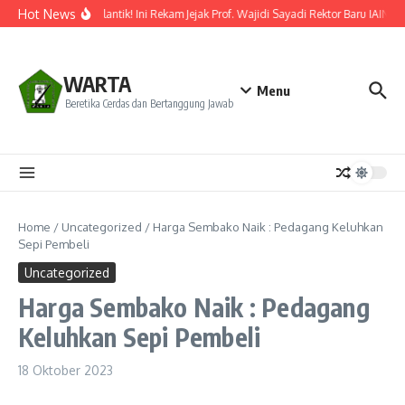
Lewati ke konten
Hot News
Resmi Dilantik! Ini Rekam Jejak Prof. Wajidi Sayadi Rektor Baru IAIN Po
WARTA
Menu
Beretika Cerdas dan Bertanggung Jawab
Home
/
Uncategorized
/
Harga Sembako Naik : Pedagang Keluhkan
Sepi Pembeli
Uncategorized
Harga Sembako Naik : Pedagang
Keluhkan Sepi Pembeli
18 Oktober 2023