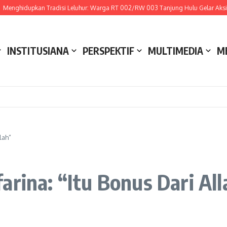
enghidupkan Tradisi Leluhur: Warga RT 002/RW 003 Tanjung Hulu Gelar Aksi Go
INSTITUSIANA
PERSPEKTIF
MULTIMEDIA
M
lah”
arina: “Itu Bonus Dari All