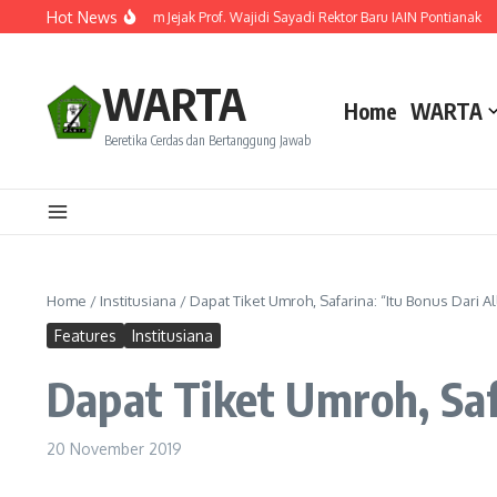
Lewati ke konten
Hot News
Resmi Dilantik! Ini Rekam Jejak Prof. Wajidi Sayadi Rektor Baru IAIN Pontianak
M
WARTA
Home
WARTA
Beretika Cerdas dan Bertanggung Jawab
Home
/
Institusiana
/
Dapat Tiket Umroh, Safarina: “Itu Bonus Dari Al
Features
Institusiana
Dapat Tiket Umroh, Saf
20 November 2019