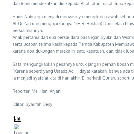
dan lebih mendekatkan diri kepada Allah atau malah lupa ke
Hadis Nabi juga menjadi motivasinya mengikuti tilawah sebagai
Al-Qur’an dan mengajarkannya.” (H.R. Bukhari) Dan selain ti
perkuliahannya.
Anak pertama dari dua bersaudara pasangan Syukri dan Wisma
serta ucapan terima kasih kepada Pemda Kabupaten Mempawah
karena doa dukungan mereka ini satu kesatuan, dan, tidak lupa,
Safa mengungkapkan pesannya untuk jangan pernah bosan m
“Karena seperti yang Ustadz Adi Hidayat katakan, bahwa ada ti
ia menjadi syafa’at kita di hari akhir. Bi barkatil Qur’an, seperti
Reporter: Mei Hani Anjani
Editor: Syarifah Desy