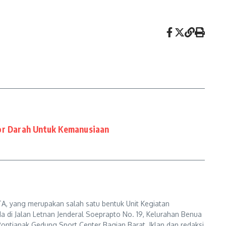
nor Darah Untuk Kemanusiaan
A, yang merupakan salah satu bentuk Unit Kegiatan
a di Jalan Letnan Jenderal Soeprapto No. 19, Kelurahan Benua
ontianak Gedung Sport Center Bagian Barat. Iklan dan redaksi