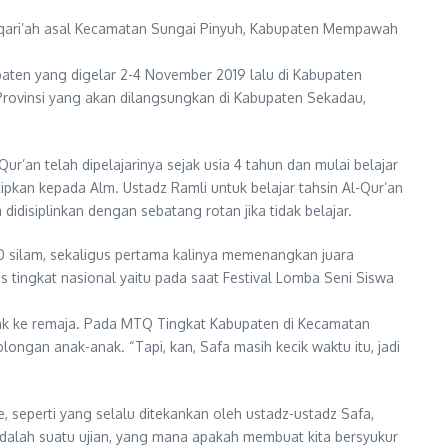
), qari’ah asal Kecamatan Sungai Pinyuh, Kabupaten Mempawah
paten yang digelar 2-4 November 2019 lalu di Kabupaten
vinsi yang akan dilangsungkan di Kabupaten Sekadau,
r’an telah dipelajarinya sejak usia 4 tahun dan mulai belajar
ipkan kepada Alm. Ustadz Ramli untuk belajar tahsin Al-Qur’an
didisiplinkan dengan sebatang rotan jika tidak belajar.
0 silam, sekaligus pertama kalinya memenangkan juara
tingkat nasional yaitu pada saat Festival Lomba Seni Siswa
nak ke remaja. Pada MTQ Tingkat Kabupaten di Kecamatan
olongan anak-anak. “Tapi, kan, Safa masih kecik waktu itu, jadi
 seperti yang selalu ditekankan oleh ustadz-ustadz Safa,
 adalah suatu ujian, yang mana apakah membuat kita bersyukur