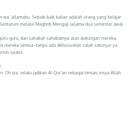
an wa ‘allamahu. Sebaik-baik kalian adalah orang yang belajar
u Sentarum melalui Maghrib Mengaji selama dua semester awal
 guru-guru, dan sahabat-sahabatnya atas dukungan mereka,
da mereka semua–tanpa ada dikhususkan salah satunya–ya
enuh syukur.
.
 Oh iya, selalu jadikan Al-Qur’an sebagai teman, insya Allah