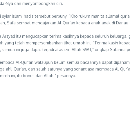
pada-Nya dan menyombongkan diri.
 syiar Islam, hadis tersebut berbunyi “Khoirukum man ta’allamal qur’
lawah, Safa sempat mengajarkan Al-Qur’an kepada anak-anak di Dana
 Arsyad itu mengucapkan terima kasihnya kepada seluruh keluarga,
 yang telah mempersembahkan tiket umroh ini, “Terima kasih kepa
 semua ini juga dapat terjadi atas izin Allah SWT,” ungkap Safarina p
embaca Al-Qur’an walaupun belum semua bacaannya dapat dipahami
ga ahli Qur’an, dan salah satunya yang senantiasa membaca Al-Qur’an.
 umroh ini, itu bonus dari Allah.” pesannya.