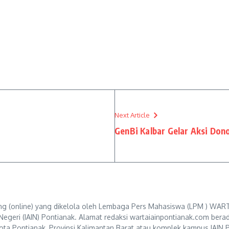
Next Article
GenBi Kalbar Gelar Aksi Do
g (online) yang dikelola oleh Lembaga Pers Mahasiswa (LPM ) WART
Negeri (IAIN) Pontianak. Alamat redaksi wartaiainpontianak.com berad
ta Pontianak, Provinsi Kalimantan Barat atau komplek kampus IAIN P