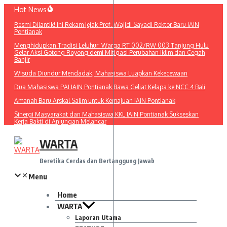
Lewati
Hot News
ke
Resmi Dilantik! Ini Rekam Jejak Prof. Wajidi Sayadi Rektor Baru IAIN
konten
Pontianak
Menghidupkan Tradisi Leluhur: Warga RT 002/RW 003 Tanjung Hulu
Gelar Aksi Gotong Royong demi Mitigasi Perubahan Iklim dan Cegah
Banjir
Wisuda Diundur Mendadak, Mahasiswa Luapkan Kekecewaan
Dua Mahasiswa PAI IAIN Pontianak Bawa Geliat Kelapa ke NCC 4 Bali
Amanah Baru Arskal Salim untuk Kemajuan IAIN Pontianak
Sinergi Masyarakat dan Mahasiswa KKL IAIN Pontianak Sukseskan
Kerja Bakti di Anjungan Melancar
WARTA
Beretika Cerdas dan Bertanggung Jawab
Menu
Home
WARTA
Laporan Utama