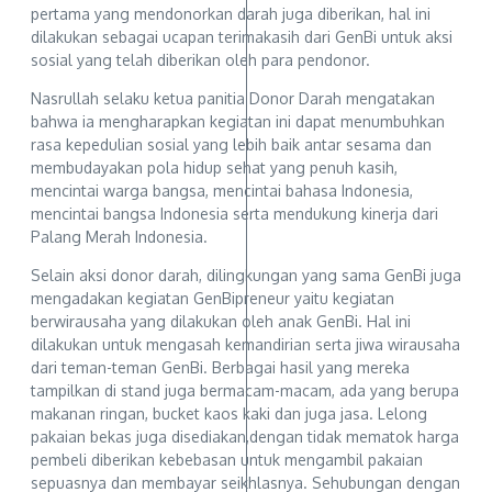
pertama yang mendonorkan darah juga diberikan, hal ini
dilakukan sebagai ucapan terimakasih dari GenBi untuk aksi
sosial yang telah diberikan oleh para pendonor.
Nasrullah selaku ketua panitia Donor Darah mengatakan
bahwa ia mengharapkan kegiatan ini dapat menumbuhkan
rasa kepedulian sosial yang lebih baik antar sesama dan
membudayakan pola hidup sehat yang penuh kasih,
mencintai warga bangsa, mencintai bahasa Indonesia,
mencintai bangsa Indonesia serta mendukung kinerja dari
Palang Merah Indonesia.
Selain aksi donor darah, dilingkungan yang sama GenBi juga
mengadakan kegiatan GenBipreneur yaitu kegiatan
berwirausaha yang dilakukan oleh anak GenBi. Hal ini
dilakukan untuk mengasah kemandirian serta jiwa wirausaha
dari teman-teman GenBi. Berbagai hasil yang mereka
tampilkan di stand juga bermacam-macam, ada yang berupa
makanan ringan, bucket kaos kaki dan juga jasa. Lelong
pakaian bekas juga disediakan,dengan tidak mematok harga
pembeli diberikan kebebasan untuk mengambil pakaian
sepuasnya dan membayar seikhlasnya. Sehubungan dengan