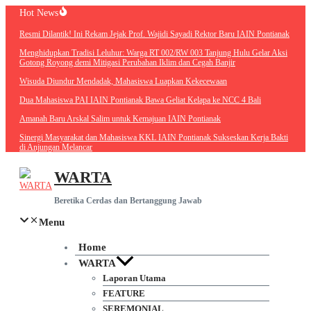
Lewati
Hot News
ke
Resmi Dilantik! Ini Rekam Jejak Prof. Wajidi Sayadi Rektor Baru IAIN
konten
Pontianak
Menghidupkan Tradisi Leluhur: Warga RT 002/RW 003 Tanjung Hulu
Gelar Aksi Gotong Royong demi Mitigasi Perubahan Iklim dan Cegah
Banjir
Wisuda Diundur Mendadak, Mahasiswa Luapkan Kekecewaan
Dua Mahasiswa PAI IAIN Pontianak Bawa Geliat Kelapa ke NCC 4 Bali
Amanah Baru Arskal Salim untuk Kemajuan IAIN Pontianak
Sinergi Masyarakat dan Mahasiswa KKL IAIN Pontianak Sukseskan
Kerja Bakti di Anjungan Melancar
WARTA
Beretika Cerdas dan Bertanggung Jawab
Menu
Home
WARTA
Laporan Utama