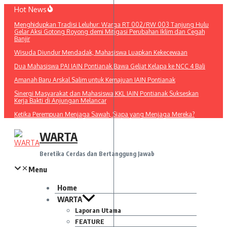
Lewati
Hot News
ke
Menghidupkan Tradisi Leluhur: Warga RT 002/RW 003 Tanjung Hulu
konten
Gelar Aksi Gotong Royong demi Mitigasi Perubahan Iklim dan Cegah
Banjir
Wisuda Diundur Mendadak, Mahasiswa Luapkan Kekecewaan
Dua Mahasiswa PAI IAIN Pontianak Bawa Geliat Kelapa ke NCC 4 Bali
Amanah Baru Arskal Salim untuk Kemajuan IAIN Pontianak
Sinergi Masyarakat dan Mahasiswa KKL IAIN Pontianak Sukseskan
Kerja Bakti di Anjungan Melancar
Ketika Perempuan Menjaga Sawah, Siapa yang Menjaga Mereka?
WARTA
Beretika Cerdas dan Bertanggung Jawab
Menu
Home
WARTA
Laporan Utama
FEATURE