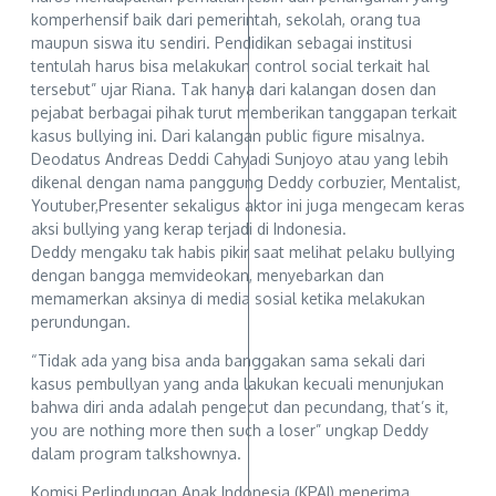
komperhensif baik dari pemerintah, sekolah, orang tua
maupun siswa itu sendiri. Pendidikan sebagai institusi
tentulah harus bisa melakukan control social terkait hal
tersebut” ujar Riana. Tak hanya dari kalangan dosen dan
pejabat berbagai pihak turut memberikan tanggapan terkait
kasus bullying ini. Dari kalangan public figure misalnya.
Deodatus Andreas Deddi Cahyadi Sunjoyo atau yang lebih
dikenal dengan nama panggung Deddy corbuzier, Mentalist,
Youtuber,Presenter sekaligus aktor ini juga mengecam keras
aksi bullying yang kerap terjadi di Indonesia.
Deddy mengaku tak habis pikir saat melihat pelaku bullying
dengan bangga memvideokan, menyebarkan dan
memamerkan aksinya di media sosial ketika melakukan
perundungan.
“Tidak ada yang bisa anda banggakan sama sekali dari
kasus pembullyan yang anda lakukan kecuali menunjukan
bahwa diri anda adalah pengecut dan pecundang, that’s it,
you are nothing more then such a loser” ungkap Deddy
dalam program talkshownya.
Komisi Perlindungan Anak Indonesia (KPAI) menerima