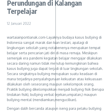
Perundungan di Kalangan
Terpelajar
12 Januari 2022
wartaiainpontianak.com-Layaknya budaya kasus bullying di
Indonesia sangat marak dan kian lestari, apalagi di
lingkungan sekolah yang notabenenya merupakan tempat
belajar serta pencarian jati diri di masa remaja. Meskipun
semenjak era pandemi kegiatan belajar mengajar dilakukan
secara daring namun tidak menutup kemungkinan bahwa
kasus bullying juga dapat terjadi di luar lingkungan sekolah.
Secara singkatnya bullying merupakan suatu keadaan di
mana terjadinya penyalahgunaan kekuatan atau kekuasaan
dilakukan oleh seseorang maupun sekelompok orang.
Praktik bullying dikelompokkan menjadi bullying fisik (berupa
tindakan fisik), bullying verbal (ejekan,umpatan,) maupun
bullying mental (mendiamkan,mengucilkan).
Dengan dalih bercanda ataupun iseng para pelaku bullying