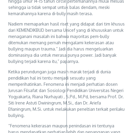
hingga umur 14-15 tahun circle pertemanannya mulai meluas
sehingga ia tidak sempat untuk balas dendam, meski
kemarahannya karena di-bully masih terasa.
Nadiem memaparkan hasil riset yang didapat dari tim khusus
dari KEMENDIKBUD bersama Unicef yang di khususkan untuk
menaganani masalah ini bahwa mayoritas pem-bully
ditemukan memang pernah mengalami kekerasan atau
bullying maupun trauma.” Jadi dia harus mengeluarkan
dominasinya dia untuk merasa punya power. Jadi banyak
bullying terjadi karena itu,” paparnya.
Ketika perundungan juga masih marak terjadi di dunia
pendidikan hal ini tentu menjadi sesuatu yang
memperihatinkan. Fenomena ini menjadi perhatian dosen
Jurusan Filsafat dan Sosiologi Pendidikan Universitas Negeri
Yogyakarta, Riana Nurhayati , S.Pd., M.Pd, bersama Prof. Dr.
Siti Irene Astuti Dwiningrum, M.Si., dan Dr. Ariefa
Efianingrum, M.Si. untuk melakukan peneltian terkait perilaku
bullying.
“Fenomena kekerasan maupun penindasan ini tentunya
harus mendapatkan perhatian lebih dan penanganan yang