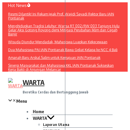
Lewati
Hot News
ke
Resmi Dilantik! Ini Rekam Jejak Prof. Wajidi Sayadi Rektor Baru IAIN
konten
Pontianak
Menghidupkan Tradisi Leluhur: Warga RT 002/RW 003 Tanjung Hulu
Gelar Aksi Gotong Royong demi Mitigasi Perubahan Iklim dan Cegah
Banjir
Wisuda Diundur Mendadak, Mahasiswa Luapkan Kekecewaan
Dua Mahasiswa PAI IAIN Pontianak Bawa Geliat Kelapa ke NCC 4 Bali
Amanah Baru Arskal Salim untuk Kemajuan IAIN Pontianak
Sinergi Masyarakat dan Mahasiswa KKL IAIN Pontianak Sukseskan
Kerja Bakti di Anjungan Melancar
WARTA
Beretika Cerdas dan Bertanggung Jawab
Menu
Home
WARTA
Laporan Utama