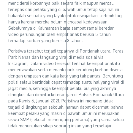
menciderai korbannya baik secara fisik maupun mental,
terlepas dari pelaku yang di bawah umur tetap saja hal ini
bukanlah sesuatu yang layak untuk diwajarkan, terlebih lagi
hanya karena mereka belum mencapai kedewasaan.
Sebelumnya di Kalimantan barat sempat ramai beredar
video perundungan oleh empat anak berusia 13 tahun
terhadap korban yang berusia 8 tahun.
Peristiwa tersebut terjadi tepatnya di Pontianak utara, Teras
Parit Nanas dan langsung viral di media sosial via
Instagram, Dalam video tersebut terlihat keempat anak itu
menertawakan serta menarik narik kerudung korban disertai
dengan umpatan dan kata kata yang tak pantas. Beruntung
polisi selalu bertindak cepat terhadap suatu hal yang viral di
jagat media, sehingga keempat pelaku bullying akhirnya
diringkus dan dimintai keterangan di Polsek Pontianak Utara
pada Kamis 6, Januari 2021. Peristiwa ini memang tidak
terjadi di lingkungan sekolah, namun dapat dicermati bahwa
keempat pelaku yang masih di bawah umur ini merupakan
siswa SMP (sekolah menengang pertama) yang sama sekali
tidak menunjukan sikap seorang insan yang terpelajar.