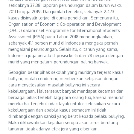
setidaknya 37.381 laporan perundungan dalam kurun waktu
2011 hingga 2019. Dari jumlah tersebut, sebanyak 2.473
kasus disinyalir terjadi di dunia pendidikan. Sementara itu,
Organisation of Economic Co-operation and Development
(OECD) dalam riset Programme for International Students
Assessment (PISA) pada Tahun 2018 mengungkapkan,
sebanyak 41,1 persen murid di Indonesia mengaku pernah
mengalami perundungan. Selain itu, di tahun yang sama,
Indonesia juga berada di posisi ke-5 dari 78 negara dengan
murid yang mengalami perundungan paling banyak.
Sebagian besar pihak sekolah yang muridnya terjerat kasus
bullying malah cenderung memberikan kebijakan dengan
cara menyelesaikan masalah bullying ini secara
kekeluargaan. Hal tersebut banyak mendapat kecaman dari
berbagai pihak terlebih lagi para orang tua, karena menurut
mereka hal tersebut tidak layak untuk diselesaikan secara
kekeluargaan dan apabila kasus semacam ini tidak
diimbangi dengan sanksi yang berat kepada pelaku bullying.
Maka dikhawatirkan kejadian serupa akan terus berulang
lantaran tidak adanya efek jera yang diberikan.