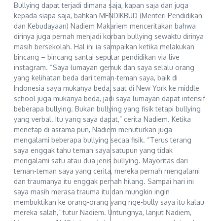
Bullying dapat terjadi dimana saja, kapan saja dan juga
kepada siapa saja, bahkan MENDIKBUD (Menteri Pendidikan
dan Kebudayaan) Nadiem Makariem menceritakan bahwa
dirinya juga pernah menjadi korban bullying sewaktu dirinya
masih bersekolah. Hal ini ia sampaikan ketika melakukan
bincang – bincang santai seputar pendidikan via live
instagram. “Saya lumayan gemuk dan saya selalu orang
yang kelihatan beda dari teman-teman saya, baik di
Indonesia saya mukanya beda, saat di New York ke middle
school juga mukanya beda, jadi saya lumayan dapat intensif
beberapa bullying. Bukan bullying yang fisik tetapi bullying
yang verbal. Itu yang saya dapat,” cerita Nadiem. Ketika
menetap di asrama pun, Nadiem menuturkan juga
mengalami beberapa bullying secaa fisik. “Terus terang
saya enggak tahu teman saya satupun yang tidak
mengalami satu atau dua jenis bullying. Mayoritas dari
teman-teman saya yang cerita, mereka pernah mengalami
dan traumanya itu enggak pernah hilang. Sampai hari ini
saya masih merasa trauma itu dan mungkin ingin
membuktikan ke orang-orang yang nge-bully saya itu kalau
mereka salah,” tutur Nadiem. Untungnya, lanjut Nadiem,