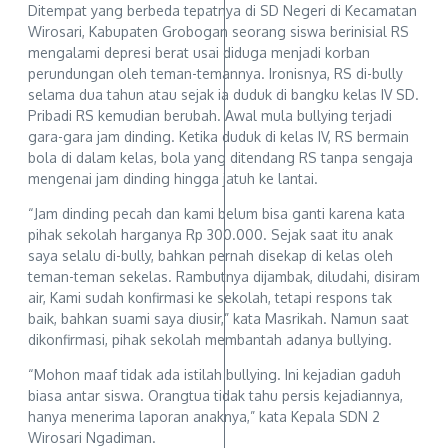
Ditempat yang berbeda tepatnya di SD Negeri di Kecamatan
Wirosari, Kabupaten Grobogan seorang siswa berinisial RS
mengalami depresi berat usai diduga menjadi korban
perundungan oleh teman-temannya. Ironisnya, RS di-bully
selama dua tahun atau sejak ia duduk di bangku kelas IV SD.
Pribadi RS kemudian berubah. Awal mula bullying terjadi
gara-gara jam dinding. Ketika duduk di kelas IV, RS bermain
bola di dalam kelas, bola yang ditendang RS tanpa sengaja
mengenai jam dinding hingga jatuh ke lantai.
“Jam dinding pecah dan kami belum bisa ganti karena kata
pihak sekolah harganya Rp 300.000. Sejak saat itu anak
saya selalu di-bully, bahkan pernah disekap di kelas oleh
teman-teman sekelas. Rambutnya dijambak, diludahi, disiram
air, Kami sudah konfirmasi ke sekolah, tetapi respons tak
baik, bahkan suami saya diusir,” kata Masrikah. Namun saat
dikonfirmasi, pihak sekolah membantah adanya bullying.
“Mohon maaf tidak ada istilah bullying. Ini kejadian gaduh
biasa antar siswa. Orangtua tidak tahu persis kejadiannya,
hanya menerima laporan anaknya,” kata Kepala SDN 2
Wirosari Ngadiman.