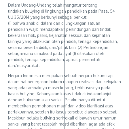
Dalam Undang-Undang telah mengatur tentang
tindakan bullying di lingkungan pendidikan pada Pasal 54
UU 35/2014 yang berbunyi sebagai berikut:
(1) bahwa anak di dalam dan di lingkungan satuan
pendidikan wajib mendapatkan perlindungan dari tindak
kekerasan fisik, psikis, kejahatan seksual dan kejahatan
lainnya yang dilakukan oleh pendidik, tenaga kependidikan,
sesama peserta didik, dan/pihak lain, (2) Perlindungan
sebagaimana dimaksud pada ayat (1) dilakukan oleh
pendidik, tenaga kependidikan, aparat pemerintah
dan/masyarakat.
Negara Indonesia merupakan sebuah negara hukum tapi
dalam hal penegakan hukum maupun realisasi dari kebijakan
yang ada tampaknya masih kurang, terkhususnya pada
kasus bullying. Kebanyakan kasus tidak ditindakanlanjuti
dengan hukuman atau sanksi. Pelaku hanya dituntut
memberikan permohonan maaf dan video klarifikasi atas
perlakuannya, setelah itu kasus tersebut dianggap selesai.
Meskipun pelaku bullying seringkali di bawah umur namun
sanksi yang berat tetaplah mesti diberikan, agar ada efek