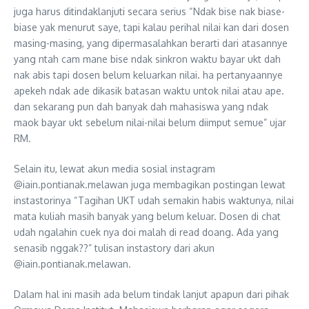
juga harus ditindaklanjuti secara serius “Ndak bise nak biase-
biase yak menurut saye, tapi kalau perihal nilai kan dari dosen
masing-masing, yang dipermasalahkan berarti dari atasannye
yang ntah cam mane bise ndak sinkron waktu bayar ukt dah
nak abis tapi dosen belum keluarkan nilai. ha pertanyaannye
apekeh ndak ade dikasik batasan waktu untok nilai atau ape.
dan sekarang pun dah banyak dah mahasiswa yang ndak
maok bayar ukt sebelum nilai-nilai belum diimput semue” ujar
RM.
Selain itu, lewat akun media sosial instagram
@iain.pontianak.melawan juga membagikan postingan lewat
instastorinya “Tagihan UKT udah semakin habis waktunya, nilai
mata kuliah masih banyak yang belum keluar. Dosen di chat
udah ngalahin cuek nya doi malah di read doang. Ada yang
senasib nggak??” tulisan instastory dari akun
@iain.pontianak.melawan.
Dalam hal ini masih ada belum tindak lanjut apapun dari pihak