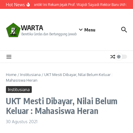
Lewati ke konten
Hot News
Resmi Dilantik! Ini Rekam Jejak Prof. Wajidi Sayadi Rektor Baru IAIN Po
WARTA
Menu
Beretika Cerdas dan Bertanggung Jawab
Home
/
Institusiana
/
UKT Mesti Dibayar, Nilai Belum Keluar :
Mahasiswa Heran
Institusiana
UKT Mesti Dibayar, Nilai Belum
Keluar : Mahasiswa Heran
30 Agustus 2021