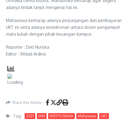
Ormawa Dema Institut. Mahasiswa berharap agar segera
adanya tindak lanjut mengenai hal ini.
Mahasiswa berharap adanya perpanjangan dari pembayaran
UKT ini serta adanya kesinkronan antara dosen pengampuh
mata kuliah dengan pihak keuangan kampus.
Reporter : Deti Nuriska
Editor : Widad Ardina
Share this Article
Tag:
2021
IAIN
INSTITUSIANA
Mahasiswa
UKT