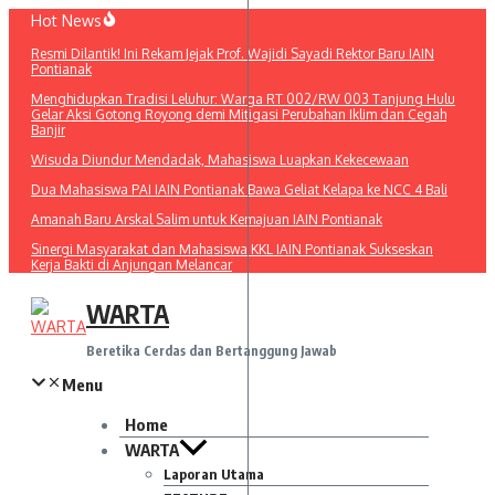
Lewati
Hot News
ke
Resmi Dilantik! Ini Rekam Jejak Prof. Wajidi Sayadi Rektor Baru IAIN
konten
Pontianak
Menghidupkan Tradisi Leluhur: Warga RT 002/RW 003 Tanjung Hulu
Gelar Aksi Gotong Royong demi Mitigasi Perubahan Iklim dan Cegah
Banjir
Wisuda Diundur Mendadak, Mahasiswa Luapkan Kekecewaan
Dua Mahasiswa PAI IAIN Pontianak Bawa Geliat Kelapa ke NCC 4 Bali
Amanah Baru Arskal Salim untuk Kemajuan IAIN Pontianak
Sinergi Masyarakat dan Mahasiswa KKL IAIN Pontianak Sukseskan
Kerja Bakti di Anjungan Melancar
WARTA
Beretika Cerdas dan Bertanggung Jawab
Menu
Home
WARTA
Laporan Utama