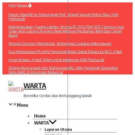
Lewati
Hot News
ke
Resmi Dilantik! Ini Rekam Jejak Prof. Wajidi Sayadi Rektor Baru IAIN
konten
Pontianak
Menghidupkan Tradisi Leluhur: Warga RT 002/RW 003 Tanjung Hulu
Gelar Aksi Gotong Royong demi Mitigasi Perubahan Iklim dan Cegah
Banjir
Wisuda Diundur Mendadak, Mahasiswa Luapkan Kekecewaan
Dua Mahasiswa PAI IAIN Pontianak Bawa Geliat Kelapa ke NCC 4 Bali
Amanah Baru Arskal Salim untuk Kemajuan IAIN Pontianak
Sinergi Masyarakat dan Mahasiswa KKL IAIN Pontianak Sukseskan
Kerja Bakti di Anjungan Melancar
WARTA
Beretika Cerdas dan Bertanggung Jawab
Menu
Home
WARTA
Laporan Utama