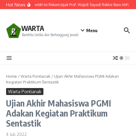
Lewati ke konten
Hot News
Resmi Dilantik! Ini Rekam Jejak Prof. Wajidi Sayadi Rektor Baru IAIN Pon
WARTA
Menu
Beretika Cerdas dan Bertanggung Jawab
Home
/
Warta Pontianak
/
Ujian Akhir Mahasiswa PGMI Adakan
Kegiatan Praktikum Sentastik
Warta Pontianak
Ujian Akhir Mahasiswa PGMI
Adakan Kegiatan Praktikum
Sentastik
4 Juli 2022