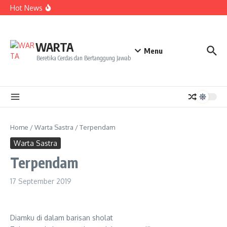
Kekecewaan
Lewati ke konten
Hot News
Dua Mahasiswa PAI IAIN Pontianak Bawa Geliat Kelapa
ke NCC 4 Bali
Amanah Baru Arskal Salim untuk Kemajuan IAIN
Pontianak
Sinergi Masyarakat dan Mahasiswa KKL IAIN Pontianak
WARTA
Sukseskan Kerja Bakti di Anjungan Melancar
Menu
Beretika Cerdas dan Bertanggung Jawab
Home
/
Warta Sastra
/
Terpendam
Warta Sastra
Terpendam
17 September 2019
Diamku di dalam barisan sholat