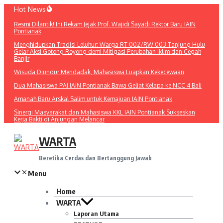
Lewati
Hot News
ke
Resmi Dilantik! Ini Rekam Jejak Prof. Wajidi Sayadi Rektor Baru IAIN
konten
Pontianak
Menghidupkan Tradisi Leluhur: Warga RT 002/RW 003 Tanjung Hulu
Gelar Aksi Gotong Royong demi Mitigasi Perubahan Iklim dan Cegah
Banjir
Wisuda Diundur Mendadak, Mahasiswa Luapkan Kekecewaan
Dua Mahasiswa PAI IAIN Pontianak Bawa Geliat Kelapa ke NCC 4 Bali
Amanah Baru Arskal Salim untuk Kemajuan IAIN Pontianak
Sinergi Masyarakat dan Mahasiswa KKL IAIN Pontianak Sukseskan
Kerja Bakti di Anjungan Melancar
WARTA
Beretika Cerdas dan Bertanggung Jawab
Menu
Home
WARTA
Laporan Utama