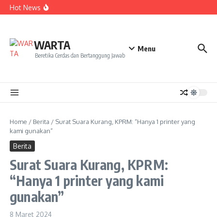
Kekecewaan
Lewati ke konten
Hot News
Dua Mahasiswa PAI IAIN Pontianak Bawa Geliat Kelapa
ke NCC 4 Bali
Amanah Baru Arskal Salim untuk Kemajuan IAIN
Pontianak
Sinergi Masyarakat dan Mahasiswa KKL IAIN Pontianak
WARTA
Sukseskan Kerja Bakti di Anjungan Melancar
Menu
Beretika Cerdas dan Bertanggung Jawab
Home
/
Berita
/
Surat Suara Kurang, KPRM: “Hanya 1 printer yang
kami gunakan”
Berita
Surat Suara Kurang, KPRM:
“Hanya 1 printer yang kami
gunakan”
8 Maret 2024