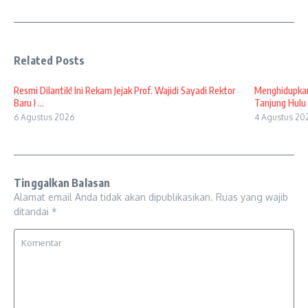
Related Posts
Resmi Dilantik! Ini Rekam Jejak Prof. Wajidi Sayadi Rektor
Menghidupkan
Baru I ...
Tanjung Hulu 
6 Agustus 2026
4 Agustus 20
Tinggalkan Balasan
Alamat email Anda tidak akan dipublikasikan.
Ruas yang wajib
ditandai
*