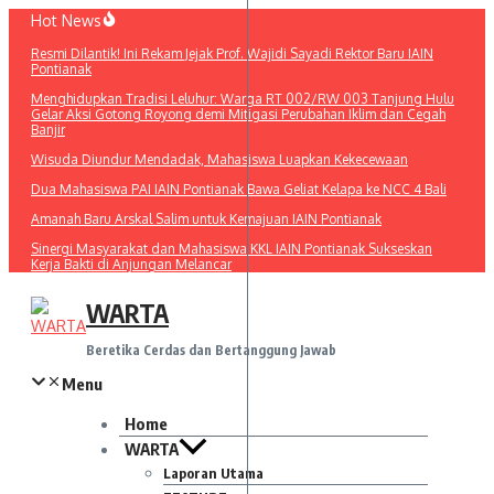
Lewati
Hot News
ke
Resmi Dilantik! Ini Rekam Jejak Prof. Wajidi Sayadi Rektor Baru IAIN
konten
Pontianak
Menghidupkan Tradisi Leluhur: Warga RT 002/RW 003 Tanjung Hulu
Gelar Aksi Gotong Royong demi Mitigasi Perubahan Iklim dan Cegah
Banjir
Wisuda Diundur Mendadak, Mahasiswa Luapkan Kekecewaan
Dua Mahasiswa PAI IAIN Pontianak Bawa Geliat Kelapa ke NCC 4 Bali
Amanah Baru Arskal Salim untuk Kemajuan IAIN Pontianak
Sinergi Masyarakat dan Mahasiswa KKL IAIN Pontianak Sukseskan
Kerja Bakti di Anjungan Melancar
WARTA
Beretika Cerdas dan Bertanggung Jawab
Menu
Home
WARTA
Laporan Utama