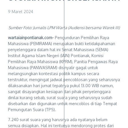
9 Maret 2024
Sumber Foto: Jurnalis LPM Warta (Audiensi bersama Warek III)
wartaiainpontianak.com-
Pengunduran Pemilihan Raya
Mahasiswa (PEMIRAMA) merupakan bukti ketidakpahaman
penyelenggara dalam hal ini Senat Mahasiswa (SEMA)
Institut Agama Islam Negeri (IAIN) Pontianak, Komisi
Pemilihan Raya Mahasiswa (KPRM), Panitia Pengawas Raya
Mahasiswa (PANWASRAM) disinyalir gagal untuk
melangsungkan kontestasi politik kampus secara
terstruktur, mengingat jadwal pencoblosan yang seharusnya
dilaksanakan hari jumat tepatnya pukul 13.00 WIB namun,
sangat disayangkan kesiapan dari pihak penyelenggara
dinilai kurang sebab, surat suara yang seharusnya sudah
disebarkan dan digunakan untuk mencoblos di tiap Tempat
Pemungutan Suara (TPS).
7.240 surat suara yang harusnya ada nyatanya belum
semua disiapkan. Hal ini tentunya mendorong protes dari