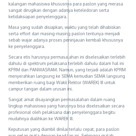
kalangan mahasiswa khususnya para paslon yang merasa
sangat dirugikan dengan adanya keteledoran serta
ketidaksiapan penyelenggara.
Masa yang sudah disiapkan, waktu yang telah dihabiskan
serta effort dari masing-masing paslon tentunya menjadi
sebab wajar adanya proses peninjauan kembali khususnya
ke penyelenggara.
Secara etis harusnya permasalahan ini diselesaikan terlebih
dahulu di spektrum pelaksana terlebih dahulu dalam hal ini
KPRM dan PANWASRAM. Namun, yang terjadi adalah KPRM
menyerahkan langsung ke SEMA kemudian SEMA langsung
memberikan ruang bagi Wakil Rektor (WAREK) III untuk
campur tangan dalam urusan ini.
Sangat amat disayangkan permasalahan dalam ruang
lingkup mahasiswa yang harusnya bisa diselesaikan secara
profesional oleh pelaksana dan penyelenggara begitu
mudahnya dialihkan ke WAREK III.
Keputusan yang diambil dinilai terlalu cepat, para paslon
pun gelap mata dengan keadaan ini. Sehingga malah