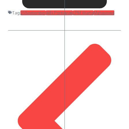
Tag:
25September
IAIN Pontianak
LPM Warta
Mahasiswa