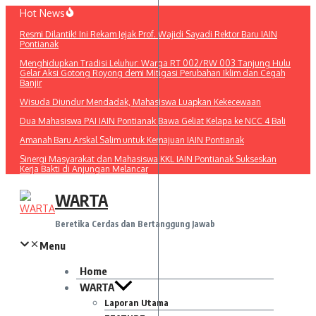
Lewati
Hot News
ke
Resmi Dilantik! Ini Rekam Jejak Prof. Wajidi Sayadi Rektor Baru IAIN
konten
Pontianak
Menghidupkan Tradisi Leluhur: Warga RT 002/RW 003 Tanjung Hulu
Gelar Aksi Gotong Royong demi Mitigasi Perubahan Iklim dan Cegah
Banjir
Wisuda Diundur Mendadak, Mahasiswa Luapkan Kekecewaan
Dua Mahasiswa PAI IAIN Pontianak Bawa Geliat Kelapa ke NCC 4 Bali
Amanah Baru Arskal Salim untuk Kemajuan IAIN Pontianak
Sinergi Masyarakat dan Mahasiswa KKL IAIN Pontianak Sukseskan
Kerja Bakti di Anjungan Melancar
WARTA
Beretika Cerdas dan Bertanggung Jawab
Menu
Home
WARTA
Laporan Utama