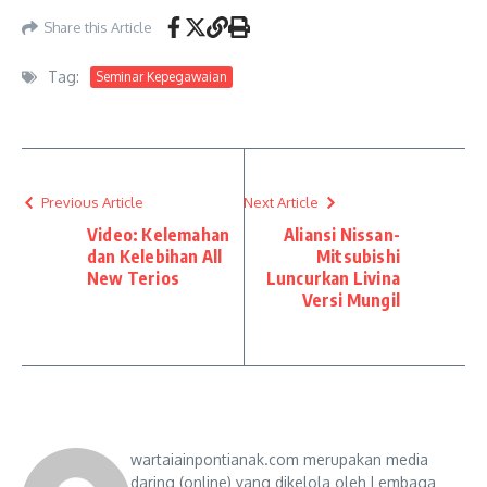
Share this Article
Tag:
Seminar Kepegawaian
Previous Article
Next Article
Video: Kelemahan
Aliansi Nissan-
dan Kelebihan All
Mitsubishi
New Terios
Luncurkan Livina
Versi Mungil
wartaiainpontianak.com merupakan media
daring (online) yang dikelola oleh Lembaga