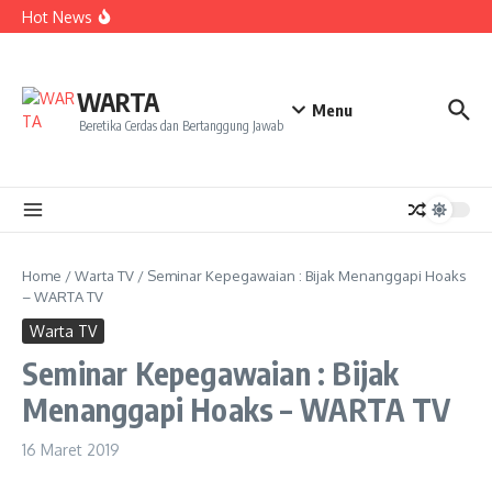
Kekecewaan
Lewati ke konten
Hot News
Dua Mahasiswa PAI IAIN Pontianak Bawa Geliat Kelapa
ke NCC 4 Bali
Amanah Baru Arskal Salim untuk Kemajuan IAIN
Pontianak
Sinergi Masyarakat dan Mahasiswa KKL IAIN Pontianak
WARTA
Sukseskan Kerja Bakti di Anjungan Melancar
Menu
Beretika Cerdas dan Bertanggung Jawab
Home
/
Warta TV
/
Seminar Kepegawaian : Bijak Menanggapi Hoaks
– WARTA TV
Warta TV
Seminar Kepegawaian : Bijak
Menanggapi Hoaks – WARTA TV
16 Maret 2019