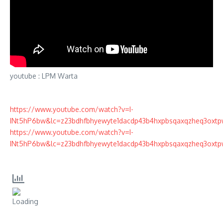
youtube : LPM Warta
https://www.youtube.com/watch?v=I-
INt5hP6bw&lc=z23bdhfbhyewyte1dacdp43b4hxpbsqaxqzheq3oxtp
https://www.youtube.com/watch?v=I-
INt5hP6bw&lc=z23bdhfbhyewyte1dacdp43b4hxpbsqaxqzheq3oxtp