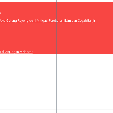
k
ksi Gotong Royong demi Mitigasi Perubahan Iklim dan Cegah Banjir
ti di Anjungan Melancar