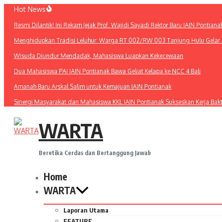
Lewati
Hot News
ke
Resmi Dilantik! Ini Rekam Jejak Prof. Wajidi Sayadi Rektor Baru IAIN Pontiana
konten
Menghidupkan Tradisi Leluhur: Warga RT 002/RW 003 Tanjung Hulu Gelar A
Wisuda Diundur Mendadak, Mahasiswa Luapkan Kekecewaan
Dua Mahasiswa PAI IAIN Pontianak Bawa Geliat Kelapa ke NCC 4 Bali
Amanah Baru Arskal Salim untuk Kemajuan IAIN Pontianak
Sinergi Masyarakat dan Mahasiswa KKL IAIN Pontianak Sukseskan Kerja Bak
WARTA
Beretika Cerdas dan Bertanggung Jawab
Home
WARTA
Laporan Utama
FEATURE