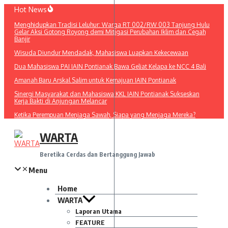
Lewati
Hot News
ke
Menghidupkan Tradisi Leluhur: Warga RT 002/RW 003 Tanjung Hulu
konten
Gelar Aksi Gotong Royong demi Mitigasi Perubahan Iklim dan Cegah
Banjir
Wisuda Diundur Mendadak, Mahasiswa Luapkan Kekecewaan
Dua Mahasiswa PAI IAIN Pontianak Bawa Geliat Kelapa ke NCC 4 Bali
Amanah Baru Arskal Salim untuk Kemajuan IAIN Pontianak
Sinergi Masyarakat dan Mahasiswa KKL IAIN Pontianak Sukseskan
Kerja Bakti di Anjungan Melancar
Ketika Perempuan Menjaga Sawah, Siapa yang Menjaga Mereka?
WARTA
Beretika Cerdas dan Bertanggung Jawab
Menu
Home
WARTA
Laporan Utama
FEATURE