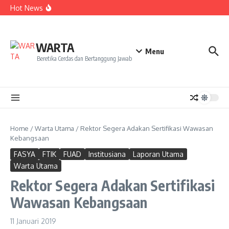
Kekecewaan
Lewati ke konten
Hot News
Dua Mahasiswa PAI IAIN Pontianak Bawa Geliat Kelapa
ke NCC 4 Bali
Amanah Baru Arskal Salim untuk Kemajuan IAIN
Pontianak
Sinergi Masyarakat dan Mahasiswa KKL IAIN Pontianak
WARTA
Sukseskan Kerja Bakti di Anjungan Melancar
Menu
Beretika Cerdas dan Bertanggung Jawab
Home
/
Warta Utama
/
Rektor Segera Adakan Sertifikasi Wawasan
Kebangsaan
FASYA
FTIK
FUAD
Institusiana
Laporan Utama
Warta Utama
Rektor Segera Adakan Sertifikasi
Wawasan Kebangsaan
11 Januari 2019