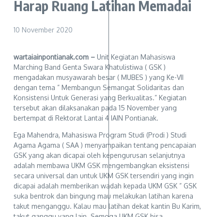
Harap Ruang Latihan Memadai
10 November 2020
wartaiainpontianak.com –
Unit Kegiatan Mahasiswa
Marching Band Genta Swara Khatulistiwa ( GSK )
mengadakan musyawarah besar ( MUBES ) yang Ke-VII
dengan tema ” Membangun Semangat Solidaritas dan
Konsistensi Untuk Generasi yang Berkualitas.” Kegiatan
tersebut akan dilaksanakan pada 15 November yang
bertempat di Rektorat Lantai 4 IAIN Pontianak.
Ega Mahendra, Mahasiswa Program Studi (Prodi ) Studi
Agama Agama ( SAA ) menyampaikan tentang pencapaian
GSK yang akan dicapai oleh kepengurusan selanjutnya
adalah membawa UKM GSK mengembangkan eksistensi
secara universal dan untuk UKM GSK tersendiri yang ingin
dicapai adalah memberikan wadah kepada UKM GSK ” GSK
suka bentrok dan bingung mau melakukan latihan karena
takut menganggu. Kalau mau latihan dekat kantin Bu Karim,
takut ganggu yang lain. Semoga UKM GSK bisa