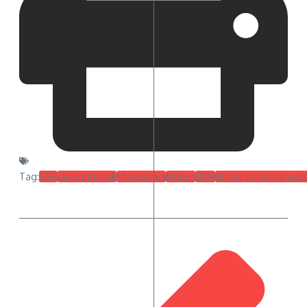
Tag:
GSK
iainpontianak
Mahasiswa
Mubes
UKM
Unitkegiatanmahasi