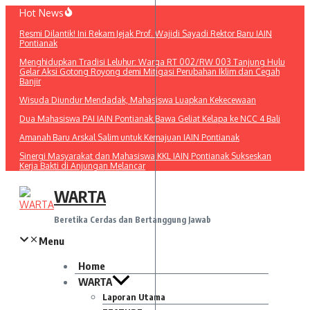
Lewati
Hot News
ke
Resmi Dilantik! Ini Rekam Jejak Prof. Wajidi Sayadi Rektor Baru IAIN
konten
Pontianak
Menghidupkan Tradisi Leluhur: Warga RT 002/RW 003 Tanjung Hulu
Gelar Aksi Gotong Royong demi Mitigasi Perubahan Iklim dan Cegah
Banjir
Wisuda Diundur Mendadak, Mahasiswa Luapkan Kekecewaan
Dua Mahasiswa PAI IAIN Pontianak Bawa Geliat Kelapa ke NCC 4 Bali
Amanah Baru Arskal Salim untuk Kemajuan IAIN Pontianak
Sinergi Masyarakat dan Mahasiswa KKL IAIN Pontianak Sukseskan
Kerja Bakti di Anjungan Melancar
WARTA
Beretika Cerdas dan Bertanggung Jawab
Menu
Home
WARTA
Laporan Utama