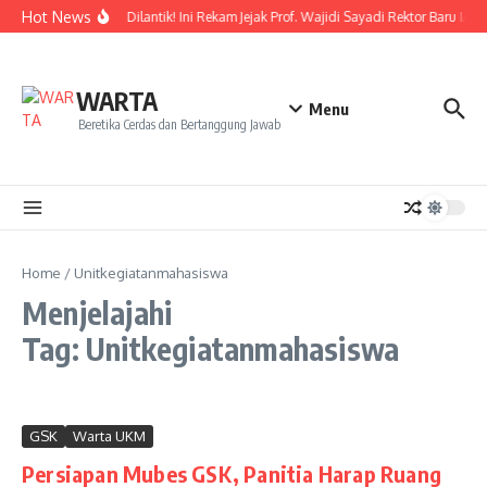
Lewati ke konten
Hot News
Resmi Dilantik! Ini Rekam Jejak Prof. Wajidi Sayadi Rektor Baru IAI
WARTA
Menu
Beretika Cerdas dan Bertanggung Jawab
Home
/
Unitkegiatanmahasiswa
Menjelajahi
Tag: Unitkegiatanmahasiswa
GSK
Warta UKM
Persiapan Mubes GSK, Panitia Harap Ruang