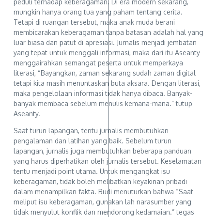
peduli terhadap keberagaman. Di era modern sekarang,
mungkin hanya orang tua yang paham tentang cerita.
Tetapi di ruangan tersebut, maka anak muda berani
membicarakan keberagaman tanpa batasan adalah hal yang
luar biasa dan patut di apresiasi. Jurnalis menjadi jembatan
yang tepat untuk menggali informasi, maka dari itu Aseanty
menggairahkan semangat peserta untuk memperkaya
literasi, “Bayangkan, zaman sekarang sudah zaman digital
tetapi kita masih menuntaskan buta aksara. Dengan literasi,
maka pengelolaan informasi tidak hanya dibaca. Banyak-
banyak membaca sebelum menulis kemana-mana.” tutup
Aseanty.
Saat turun lapangan, tentu jurnalis membutuhkan
pengalaman dan latihan yang baik. Sebelum turun
lapangan, jurnalis juga membutuhkan beberapa panduan
yang harus diperhatikan oleh jurnalis tersebut. Keselamatan
tentu menjadi point utama. Untuk mengangkat isu
keberagaman, tidak boleh melibatkan keyakinan pribadi
dalam menampilkan fakta. Budi menuturkan bahwa “Saat
meliput isu keberagaman, gunakan lah narasumber yang
tidak menyulut konflik dan mendorong kedamaian.” tegas