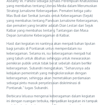
Aseanty W. Pahlevi sebagai Jurnalis Perempuan Khatulistiwa
yang membahas tentang Literasi Media dalam Merumuskan
Strategi Jurnalisme Keberagaman. Pemateri ketiga yaitu
Mas Budi dari Serikat Jurnalis untuk Keberagaman (Sejuk)
yang membahas tentang Panduan Jurnalisme Keberagaman,
dan pemateri yang terakhir adalah Dian Lestari dari Sejuk
Kalbar yang membahas tentang Tantangan dan Masa
Depan Jurnalisme Keberagaman di Kalbar.
Hasil dari kegiatan ini nantinya akan menjadi bahan liputan
bagi jurnalis di Pontianak untuk memperdalam isu
keberagaman. Selama ini, isu keberagaman menjadi hal
yang tabuh untuk dibahas sehingga untuk mewaraskan
pemikiran publik untuk tidak berat sebelah dalam berfikir
keberagaman. Subandri mengatakan, “Seharusnya ada
kebijakan pemerintah yang mengkolerasikan dengan
keberagaman, sehingga akan memetakkan perdamaian
sebagai pintu masuk penyelesaian diskriminasi di
Pontianak.” lugas Subandri.
Berbicara leluasa mengenai keberagaman dalam kegiatan
ini dengan ruangan terbuka, menjadikan kegiatan ini tampak