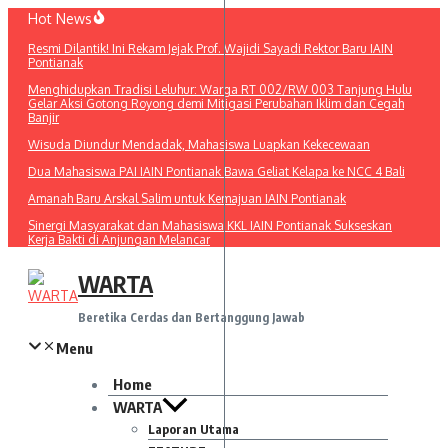
Lewati
Hot News
ke
Resmi Dilantik! Ini Rekam Jejak Prof. Wajidi Sayadi Rektor Baru IAIN
konten
Pontianak
Menghidupkan Tradisi Leluhur: Warga RT 002/RW 003 Tanjung Hulu
Gelar Aksi Gotong Royong demi Mitigasi Perubahan Iklim dan Cegah
Banjir
Wisuda Diundur Mendadak, Mahasiswa Luapkan Kekecewaan
Dua Mahasiswa PAI IAIN Pontianak Bawa Geliat Kelapa ke NCC 4 Bali
Amanah Baru Arskal Salim untuk Kemajuan IAIN Pontianak
Sinergi Masyarakat dan Mahasiswa KKL IAIN Pontianak Sukseskan
Kerja Bakti di Anjungan Melancar
WARTA
Beretika Cerdas dan Bertanggung Jawab
Menu
Home
WARTA
Laporan Utama