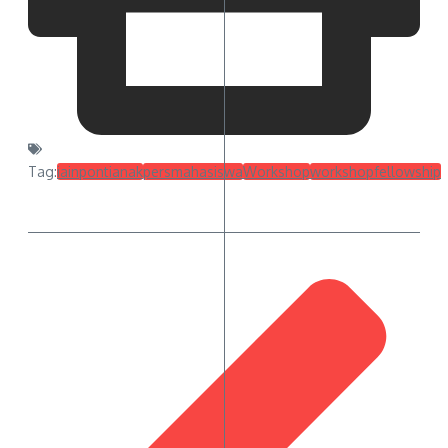
Tag:
iainpontianak
persmahasiswa
Workshop
workshopfellowship