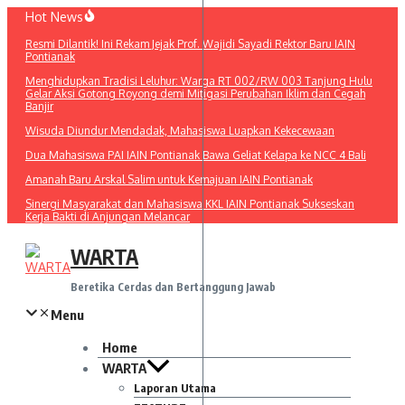
Lewati
Hot News
ke
Resmi Dilantik! Ini Rekam Jejak Prof. Wajidi Sayadi Rektor Baru IAIN
konten
Pontianak
Menghidupkan Tradisi Leluhur: Warga RT 002/RW 003 Tanjung Hulu
Gelar Aksi Gotong Royong demi Mitigasi Perubahan Iklim dan Cegah
Banjir
Wisuda Diundur Mendadak, Mahasiswa Luapkan Kekecewaan
Dua Mahasiswa PAI IAIN Pontianak Bawa Geliat Kelapa ke NCC 4 Bali
Amanah Baru Arskal Salim untuk Kemajuan IAIN Pontianak
Sinergi Masyarakat dan Mahasiswa KKL IAIN Pontianak Sukseskan
Kerja Bakti di Anjungan Melancar
WARTA
Beretika Cerdas dan Bertanggung Jawab
Menu
Home
WARTA
Laporan Utama