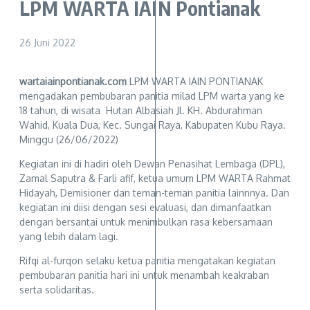
LPM WARTA IAIN Pontianak
26 Juni 2022
wartaiainpontianak.com
LPM WARTA IAIN PONTIANAK
mengadakan pembubaran panitia milad LPM warta yang ke
18 tahun, di wisata Hutan Albasiah Jl. KH. Abdurahman
Wahid, Kuala Dua, Kec. Sungai Raya, Kabupaten Kubu Raya.
Minggu (26/06/2022)
Kegiatan ini di hadiri oleh Dewan Penasihat Lembaga (DPL),
Zamal Saputra & Farli afif, ketua umum LPM WARTA Rahmat
Hidayah, Demisioner dan teman-teman panitia lainnnya. Dan
kegiatan ini diisi dengan sesi evaluasi, dan dimanfaatkan
dengan bersantai untuk menimbulkan rasa kebersamaan
yang lebih dalam lagi.
Rifqi al-furqon selaku ketua panitia mengatakan kegiatan
pembubaran panitia hari ini untuk menambah keakraban
serta solidaritas.