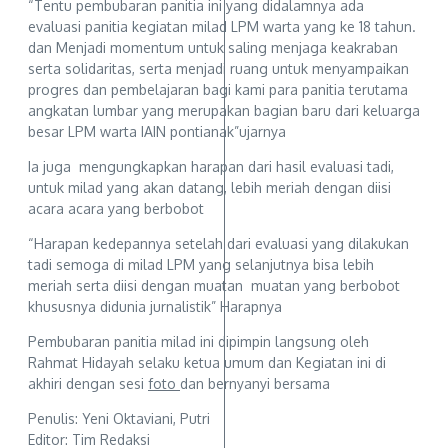
“Tentu pembubaran panitia ini yang didalamnya ada
evaluasi panitia kegiatan milad LPM warta yang ke 18 tahun.
dan Menjadi momentum untuk saling menjaga keakraban
serta solidaritas, serta menjadi ruang untuk menyampaikan
progres dan pembelajaran bagi kami para panitia terutama
angkatan lumbar yang merupakan bagian baru dari keluarga
besar LPM warta IAIN pontianak”ujarnya
Ia juga mengungkapkan harapan dari hasil evaluasi tadi,
untuk milad yang akan datang, lebih meriah dengan diisi
acara acara yang berbobot
“Harapan kedepannya setelah dari evaluasi yang dilakukan
tadi semoga di milad LPM yang selanjutnya bisa lebih
meriah serta diisi dengan muatan muatan yang berbobot
khususnya didunia jurnalistik” Harapnya
Pembubaran panitia milad ini dipimpin langsung oleh
Rahmat Hidayah selaku ketua umum dan Kegiatan ini di
akhiri dengan sesi
foto
dan bernyanyi bersama
Penulis: Yeni Oktaviani, Putri
Editor: Tim Redaksi