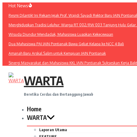
Lewati
Hot News
ke
Resmi Dilantik! Ini Rekam Jejak Prof. Wajidi Sayadi Rektor Baru IAIN Pontiana
konten
Menghidupkan Tradisi Leluhur: Warga RT 002/RW 003 Tanjung Hulu Gelar A
Wisuda Diundur Mendadak, Mahasiswa Luapkan Kekecewaan
Dua Mahasiswa PAI IAIN Pontianak Bawa Geliat Kelapa ke NCC 4 Bali
Amanah Baru Arskal Salim untuk Kemajuan IAIN Pontianak
Sinergi Masyarakat dan Mahasiswa KKL IAIN Pontianak Sukseskan Kerja Bak
WARTA
Beretika Cerdas dan Bertanggung Jawab
Home
WARTA
Laporan Utama
FEATURE