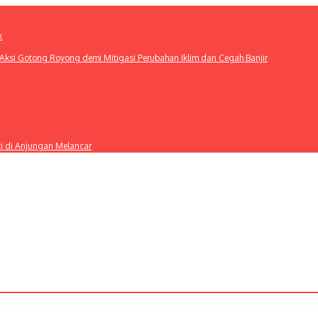
k
ksi Gotong Royong demi Mitigasi Perubahan Iklim dan Cegah Banjir
ti di Anjungan Melancar