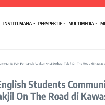
e NCC 4 Bali
ak
ukseskan Kerja Bakti di Anjungan Melancar
INSTITUSIANA
PERSPEKTIF
MULTIMEDIA
M
mmunity IAIN Pontianak Adakan Aksi Berbagi Takjil On The Road di Kawas
nglish Students Communi
kjil On The Road di Kawa