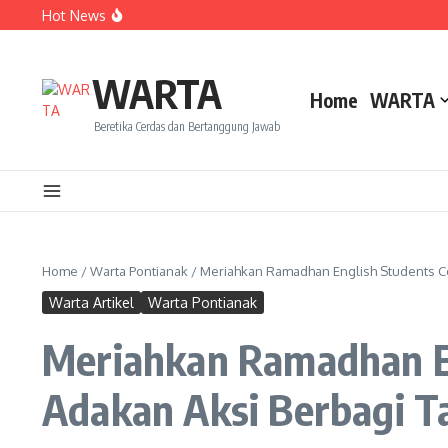
Lewati ke konten
Hot News
Dua Mahasiswa PAI IAIN Pontianak Bawa Geliat Kelapa k
Amanah Baru Arskal Salim untuk Kemajuan IAIN Pontian
Sinergi Masyarakat dan Mahasiswa KKL IAIN Pontianak S
WARTA
Home
WARTA
Beretika Cerdas dan Bertanggung Jawab
Home
/
Warta Pontianak
/
Meriahkan Ramadhan English Students Co
Warta Artikel
Warta Pontianak
Meriahkan Ramadhan E
Adakan Aksi Berbagi Ta