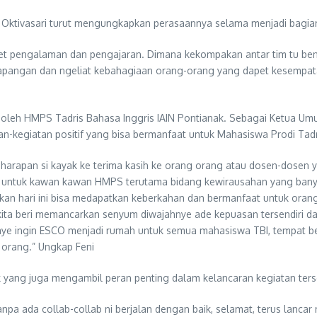
 Oktivasari turut mengungkapkan perasaannya selama menjadi bagian 
et pengalaman dan pengajaran. Dimana kekompakan antar tim tu ben
lapangan dan ngeliat kebahagiaan orang-orang yang dapet kesempatan b
 oleh HMPS Tadris Bahasa Inggris IAIN Pontianak. Sebagai Ketua U
n-kegiatan positif yang bisa bermanfaat untuk Mahasiswa Prodi Tad
 harapan si kayak ke terima kasih ke orang orang atau dosen-dosen
kasih untuk kawan kawan HMPS terutama bidang kewirausahan yang ba
kukan hari ini bisa medapatkan keberkahan dan bermanfaat untuk o
 kita beri memancarkan senyum diwajahnye ade kepuasan tersendiri da
ye ingin ESCO menjadi rumah untuk semua mahasiswa TBI, tempat be
orang.” Ungkap Feni
k yang juga mengambil peran penting dalam kelancaran kegiatan ter
npa ada collab-collab ni berjalan dengan baik, selamat, terus lancar 