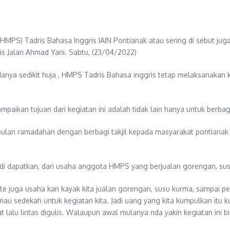
PS) Tadris Bahasa Inggris IAIN Pontianak atau sering di sebut juga
lis Jalan Ahmad Yani. Sabtu, (23/04/2022)
nya sedikit huja , HMPS Tadris Bahasa inggris tetap melaksanakan k
aikan tujuan dari kegiatan ini adalah tidak lain hanya untuk berba
a dibulan ramadahan dengan berbagi takjil kepada masyarakat pontiana
 di dapatkan, dari usaha anggota HMPS yang berjualan gorengan, s
ite juga usaha kan kayak kita jualan gorengan, susu kurma, sampai pe
u sedekah untuk kegiatan kita. Jadi uang yang kita kumpulkan itu ku
 lalu lintas digulis. Walaupun awal mulanya nda yakin kegiatan ini b