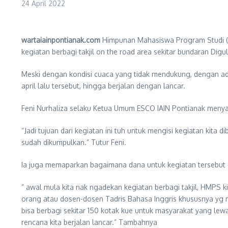
24 April 2022
wartaiainpontianak.com
Himpunan Mahasiswa Program Studi (HM
kegiatan berbagi takjil on the road area sekitar bundaran Digu
Meski dengan kondisi cuaca yang tidak mendukung, dengan ada
april lalu tersebut, hingga berjalan dengan lancar.
Feni Nurhaliza selaku Ketua Umum ESCO IAIN Pontianak menyamp
“Jadi tujuan dari kegiatan ini tuh untuk mengisi kegiatan kit
sudah dikumpulkan.” Tutur Feni.
Ia juga memaparkan bagaimana dana untuk kegiatan tersebut
” awal mula kita nak ngadekan kegiatan berbagi takjil, HMPS k
orang atau dosen-dosen Tadris Bahasa Inggris khususnya yg ma
bisa berbagi sekitar 150 kotak kue untuk masyarakat yang lewat
rencana kita berjalan lancar.” Tambahnya