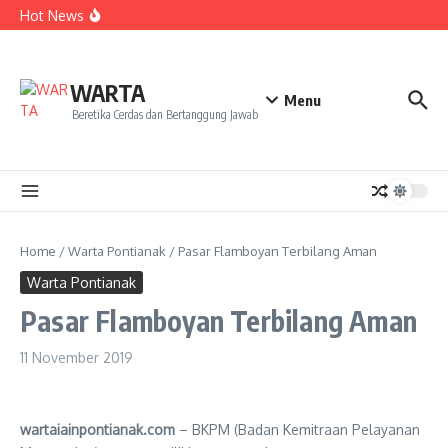
Kekecewaan
Lewati ke konten
Hot News
Dua Mahasiswa PAI IAIN Pontianak Bawa Geliat Kelapa
ke NCC 4 Bali
Amanah Baru Arskal Salim untuk Kemajuan IAIN
Pontianak
Sinergi Masyarakat dan Mahasiswa KKL IAIN Pontianak
WARTA
Sukseskan Kerja Bakti di Anjungan Melancar
Menu
Beretika Cerdas dan Bertanggung Jawab
Home
/
Warta Pontianak
/
Pasar Flamboyan Terbilang Aman
Warta Pontianak
Pasar Flamboyan Terbilang Aman
11 November 2019
wartaiainpontianak.com
– BKPM (Badan Kemitraan Pelayanan