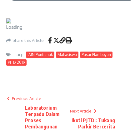
Share this Article
Tag:
IAIN Pontianak
Mahasiswa
Pasar Flamboyan
PJTD 2019
Previous Article
Laboratorium
Next Article
Terpadu Dalam
Proses
Ikuti PJTD : Tukang
Pembangunan
Parkir Bercerita