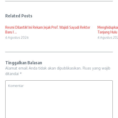
Related Posts
Resmi Dilantik! Ini Rekam Jejak Prof. Wajidi Sayadi Rektor
Menghidupkan
Baru I ...
Tanjung Hulu 
6 Agustus 2026
4 Agustus 20
Tinggalkan Balasan
Alamat email Anda tidak akan dipublikasikan.
Ruas yang wajib
ditandai
*