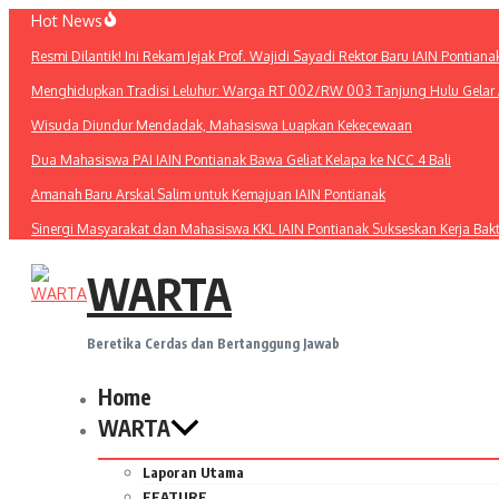
Lewati
Hot News
ke
Resmi Dilantik! Ini Rekam Jejak Prof. Wajidi Sayadi Rektor Baru IAIN Pontiana
konten
Menghidupkan Tradisi Leluhur: Warga RT 002/RW 003 Tanjung Hulu Gelar A
Wisuda Diundur Mendadak, Mahasiswa Luapkan Kekecewaan
Dua Mahasiswa PAI IAIN Pontianak Bawa Geliat Kelapa ke NCC 4 Bali
Amanah Baru Arskal Salim untuk Kemajuan IAIN Pontianak
Sinergi Masyarakat dan Mahasiswa KKL IAIN Pontianak Sukseskan Kerja Bak
WARTA
Beretika Cerdas dan Bertanggung Jawab
Home
WARTA
Laporan Utama
FEATURE