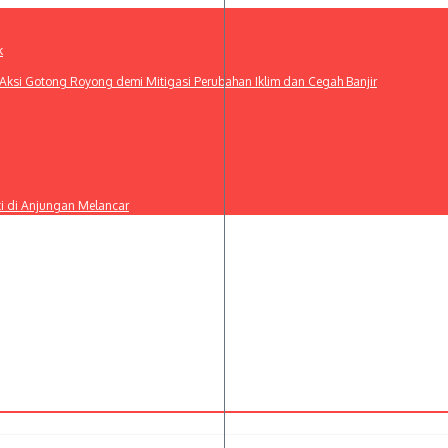
k
ksi Gotong Royong demi Mitigasi Perubahan Iklim dan Cegah Banjir
ti di Anjungan Melancar