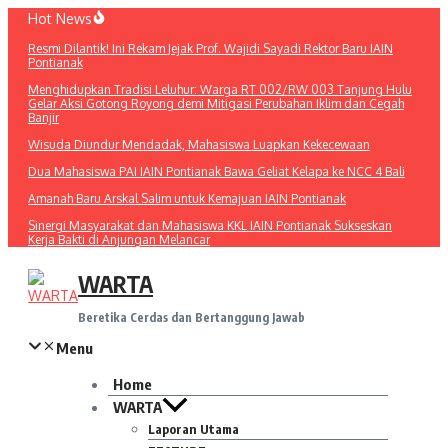
Lewati
Hot News
ke
Resmi Dilantik! Ini Rekam Jejak Prof. Wajidi Sayadi Rektor Baru IAIN
konten
Pontianak
Menghidupkan Tradisi Leluhur: Warga RT 002/RW 003 Tanjung Hulu
Gelar Aksi Gotong Royong demi Mitigasi Perubahan Iklim dan Cegah
Banjir
Wisuda Diundur Mendadak, Mahasiswa Luapkan Kekecewaan
Dua Mahasiswa PAI IAIN Pontianak Bawa Geliat Kelapa ke NCC 4 Bali
Amanah Baru Arskal Salim untuk Kemajuan IAIN Pontianak
Sinergi Masyarakat dan Mahasiswa KKL IAIN Pontianak Sukseskan
Kerja Bakti di Anjungan Melancar
WARTA
Beretika Cerdas dan Bertanggung Jawab
Menu
Home
WARTA
Laporan Utama