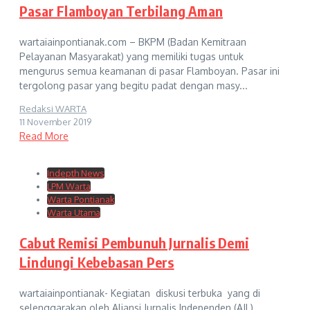
Pasar Flamboyan Terbilang Aman
wartaiainpontianak.com – BKPM (Badan Kemitraan
Pelayanan Masyarakat) yang memiliki tugas untuk
mengurus semua keamanan di pasar Flamboyan. Pasar ini
tergolong pasar yang begitu padat dengan masy...
Redaksi WARTA
11 November 2019
Read More
Indepth News
LPM Warta
Warta Pontianak
Warta Utama
Cabut Remisi Pembunuh Jurnalis Demi
Lindungi Kebebasan Pers
wartaiainpontianak- Kegiatan diskusi terbuka yang di
selenggarakan oleh Aliansi Jurnalis Independen (AJI )