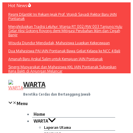
Lewati
Hot News
ke
Resmi Dilantik! Ini Rekam Jejak Prof. Wajidi Sayadi Rektor Baru IAIN
konten
Pontianak
Menghidupkan Tradisi Leluhur: Warga RT 002/RW 003 Tanjung Hulu
Gelar Aksi Gotong Royong demi Mitigasi Perubahan Iklim dan Cegah
Banjir
Wisuda Diundur Mendadak, Mahasiswa Luapkan Kekecewaan
Dua Mahasiswa PAI IAIN Pontianak Bawa Geliat Kelapa ke NCC 4 Bali
Amanah Baru Arskal Salim untuk Kemajuan IAIN Pontianak
Sinergi Masyarakat dan Mahasiswa KKL IAIN Pontianak Sukseskan
Kerja Bakti di Anjungan Melancar
WARTA
Beretika Cerdas dan Bertanggung Jawab
Menu
Home
WARTA
Laporan Utama