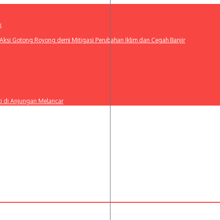
k
ksi Gotong Royong demi Mitigasi Perubahan Iklim dan Cegah Banjir
ti di Anjungan Melancar