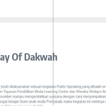
Way Of Dakwah
elah dilaksanakan sebuah kegiatan Public Speaking yang dihadiri o
nder Yayasan Pendidikan Muda Learning Center dan Wendra Shidqon A
asumber mampu mengendalikan suasana dengan cara menyampaikan s
t belajar Islam anak muda Pontianak, maka kegiatan ini nantinya 