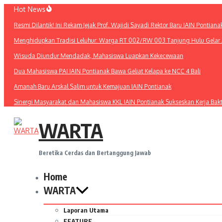
Lewati
Hot News
ke
Resmi Dilantik! Ini Rekam Jejak Prof. Wajidi Sayadi Rektor Baru IAIN Pontiana
konten
Menghidupkan Tradisi Leluhur: Warga RT 002/RW 003 Tanjung Hulu Gelar A
Wisuda Diundur Mendadak, Mahasiswa Luapkan Kekecewaan
Dua Mahasiswa PAI IAIN Pontianak Bawa Geliat Kelapa ke NCC 4 Bali
Amanah Baru Arskal Salim untuk Kemajuan IAIN Pontianak
Sinergi Masyarakat dan Mahasiswa KKL IAIN Pontianak Sukseskan Kerja Bak
WARTA
Beretika Cerdas dan Bertanggung Jawab
Home
WARTA
Laporan Utama
FEATURE