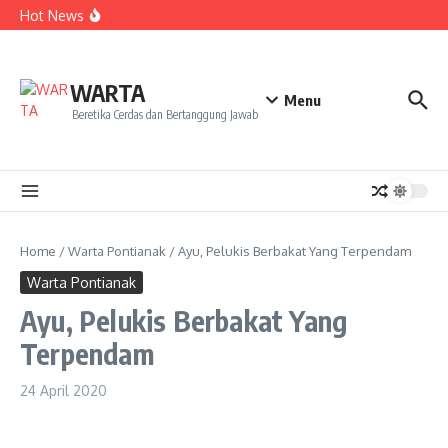
Kekecewaan
Lewati ke konten
Hot News
Dua Mahasiswa PAI IAIN Pontianak Bawa Geliat Kelapa
ke NCC 4 Bali
Amanah Baru Arskal Salim untuk Kemajuan IAIN
Pontianak
Sinergi Masyarakat dan Mahasiswa KKL IAIN Pontianak
WARTA
Sukseskan Kerja Bakti di Anjungan Melancar
Menu
Beretika Cerdas dan Bertanggung Jawab
Home
/
Warta Pontianak
/
Ayu, Pelukis Berbakat Yang Terpendam
Warta Pontianak
Ayu, Pelukis Berbakat Yang
Terpendam
24 April 2020