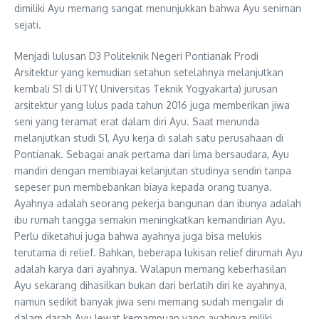
dimiliki Ayu memang sangat menunjukkan bahwa Ayu seniman
sejati.
Menjadi lulusan D3 Politeknik Negeri Pontianak Prodi
Arsitektur yang kemudian setahun setelahnya melanjutkan
kembali S1 di UTY( Universitas Teknik Yogyakarta) jurusan
arsitektur yang lulus pada tahun 2016 juga memberikan jiwa
seni yang teramat erat dalam diri Ayu. Saat menunda
melanjutkan studi S1, Ayu kerja di salah satu perusahaan di
Pontianak. Sebagai anak pertama dari lima bersaudara, Ayu
mandiri dengan membiayai kelanjutan studinya sendiri tanpa
sepeser pun membebankan biaya kepada orang tuanya.
Ayahnya adalah seorang pekerja bangunan dan ibunya adalah
ibu rumah tangga semakin meningkatkan kemandirian Ayu.
Perlu diketahui juga bahwa ayahnya juga bisa melukis
terutama di relief. Bahkan, beberapa lukisan relief dirumah Ayu
adalah karya dari ayahnya. Walapun memang keberhasilan
Ayu sekarang dihasilkan bukan dari berlatih diri ke ayahnya,
namun sedikit banyak jiwa seni memang sudah mengalir di
dalam darah Ayu lewat kemampuan yang ayahnya miliki.