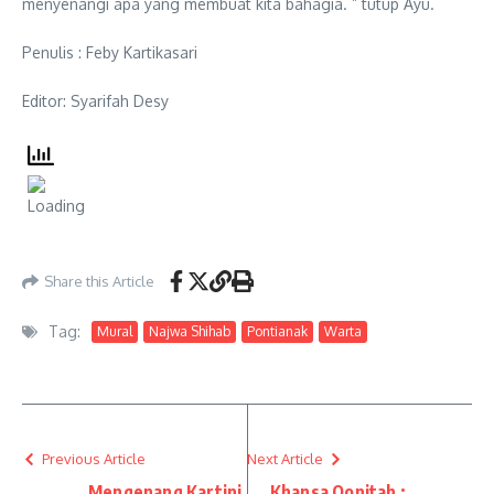
menyenangi apa yang membuat kita bahagia. ” tutup Ayu.
Penulis : Feby Kartikasari
Editor: Syarifah Desy
Share this Article
Tag:
Mural
Najwa Shihab
Pontianak
Warta
Previous Article
Next Article
Mengenang Kartini
Khansa Qonitah :