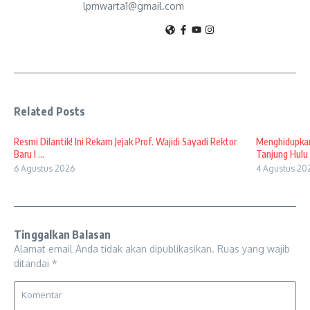
lpmwarta1@gmail.com
Related Posts
Resmi Dilantik! Ini Rekam Jejak Prof. Wajidi Sayadi Rektor
Menghidupkan
Baru I ...
Tanjung Hulu 
6 Agustus 2026
4 Agustus 20
Tinggalkan Balasan
Alamat email Anda tidak akan dipublikasikan.
Ruas yang wajib
ditandai
*