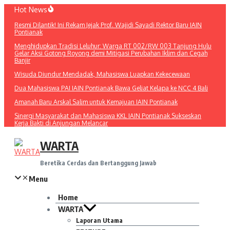
Lewati
Hot News
ke
Resmi Dilantik! Ini Rekam Jejak Prof. Wajidi Sayadi Rektor Baru IAIN
konten
Pontianak
Menghidupkan Tradisi Leluhur: Warga RT 002/RW 003 Tanjung Hulu
Gelar Aksi Gotong Royong demi Mitigasi Perubahan Iklim dan Cegah
Banjir
Wisuda Diundur Mendadak, Mahasiswa Luapkan Kekecewaan
Dua Mahasiswa PAI IAIN Pontianak Bawa Geliat Kelapa ke NCC 4 Bali
Amanah Baru Arskal Salim untuk Kemajuan IAIN Pontianak
Sinergi Masyarakat dan Mahasiswa KKL IAIN Pontianak Sukseskan
Kerja Bakti di Anjungan Melancar
WARTA
Beretika Cerdas dan Bertanggung Jawab
Menu
Home
WARTA
Laporan Utama