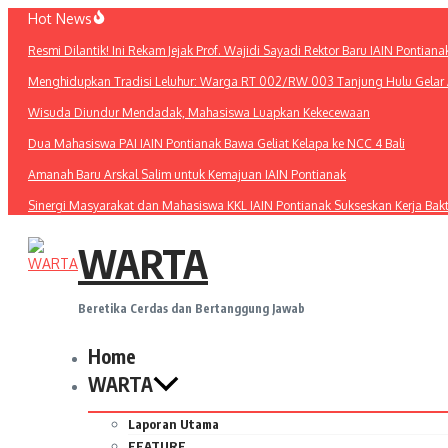
Lewati
Hot News
ke
Resmi Dilantik! Ini Rekam Jejak Prof. Wajidi Sayadi Rektor Baru IAIN Pontiana
konten
Menghidupkan Tradisi Leluhur: Warga RT 002/RW 003 Tanjung Hulu Gelar A
Wisuda Diundur Mendadak, Mahasiswa Luapkan Kekecewaan
Dua Mahasiswa PAI IAIN Pontianak Bawa Geliat Kelapa ke NCC 4 Bali
Amanah Baru Arskal Salim untuk Kemajuan IAIN Pontianak
Sinergi Masyarakat dan Mahasiswa KKL IAIN Pontianak Sukseskan Kerja Bak
WARTA
Beretika Cerdas dan Bertanggung Jawab
Home
WARTA
Laporan Utama
FEATURE