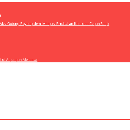
k
ksi Gotong Royong demi Mitigasi Perubahan Iklim dan Cegah Banjir
ti di Anjungan Melancar