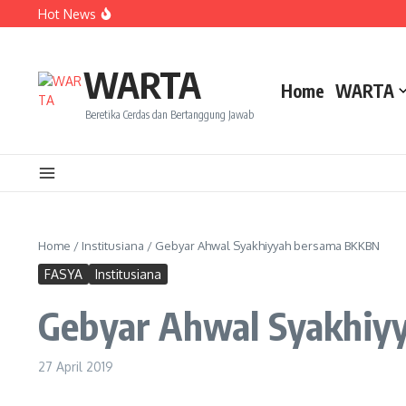
Lewati ke konten
Hot News
Dua Mahasiswa PAI IAIN Pontianak Bawa Geliat Kelapa k
Amanah Baru Arskal Salim untuk Kemajuan IAIN Pontian
Sinergi Masyarakat dan Mahasiswa KKL IAIN Pontianak S
WARTA
Home
WARTA
Beretika Cerdas dan Bertanggung Jawab
Home
/
Institusiana
/
Gebyar Ahwal Syakhiyyah bersama BKKBN
FASYA
Institusiana
Gebyar Ahwal Syakhiy
27 April 2019