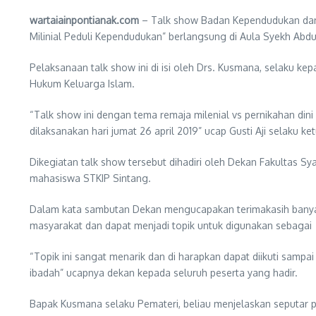
wartaiainpontianak.com
– Talk show Badan Kependudukan dan 
Milinial Peduli Kependudukan” berlangsung di Aula Syekh Abdul 
Pelaksanaan talk show ini di isi oleh Drs. Kusmana, selaku k
Hukum Keluarga Islam.
“Talk show ini dengan tema remaja milenial vs pernikahan dini
dilaksanakan hari jumat 26 april 2019” ucap Gusti Aji selaku ket
Dikegiatan talk show tersebut dihadiri oleh Dekan Fakultas 
mahasiswa STKIP Sintang.
Dalam kata sambutan Dekan mengucapakan terimakasih banyak 
masyarakat dan dapat menjadi topik untuk digunakan sebagai t
“Topik ini sangat menarik dan di harapkan dapat diikuti sampa
ibadah” ucapnya dekan kepada seluruh peserta yang hadir.
Bapak Kusmana selaku Pemateri, beliau menjelaskan seputar p