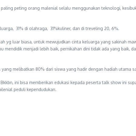
g paling peting orang malenial selalu menggunakan teknologi, kesib
arga, 31% di olahraga, 31%kuliner, dan di treveling 20, 6%.
ah yg luar biasa, untuk mewujudkan cinta keluarga yang sakinah ma
mendidik menjadi lebih baik, pernikahan dini tidak ada yang baik, da
s yang melibatkan 80% dari siswa yang hadir dengan hadiah utama 
 Bkkbn, ini bisa memberikan edukasi kepada peserta talk show ini s
milenial peduli kependudukan.