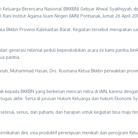
Keluarga Berencana Nasional (BKKBN) Gebyar Ahwal Syakhiyyah, den
Rani Institut Agama Islam Negeri (IAIN) Pontianak, Jumat 26 April 20
epala Bkkbn Provinsi Kalimantan Barat. Kegiatan tersebut merupakan 
 dan generasi milenial peduli kependudukan acara ini kami panitia b
ua panitia.
Syariah, Muhammad Hasan, Drs. Kusmana Ketua Bkkbn perwakilan provi
kepada BKKBN yang berkenan mencari mitra di IAIN, karena dengan k
ugas akhir. Serta di jurusan Hukum Keluarga dan hukum Ekonomi Syar
i selesai, serius, dan pahami, dan harapan untuk kegiatan bisa maju t
ernikahan dini, usia produktif perempuan menikah dan perogram Kelu