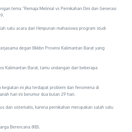
gan tema “Remaja Melinial vs Pernikahan Dini dan Generasi
19.
salah satu acara dari Himpunan mahasiswa program studi
erkerjasama degan Bkkbn Provinsi Kalimantan Barat yang
nsi Kalimantan Barat, tamu undangan dari beberapa
egiatan ini jika terdapat problem dan fenomena di
iah hari ini berumur dua bulan 29 hari.
erus dan sistematis, karena pernikahan merupakan salah satu
arga Berencana (KB).