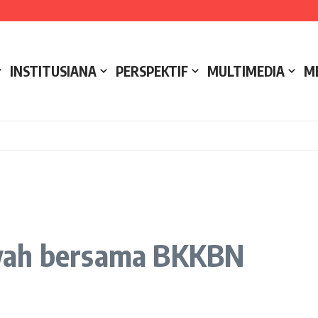
e NCC 4 Bali
ak
ukseskan Kerja Bakti di Anjungan Melancar
INSTITUSIANA
PERSPEKTIF
MULTIMEDIA
M
yah bersama BKKBN