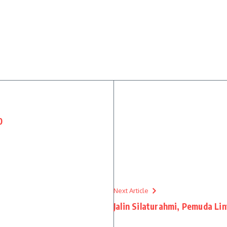
0
Next Article
Jalin Silaturahmi, Pemuda Li